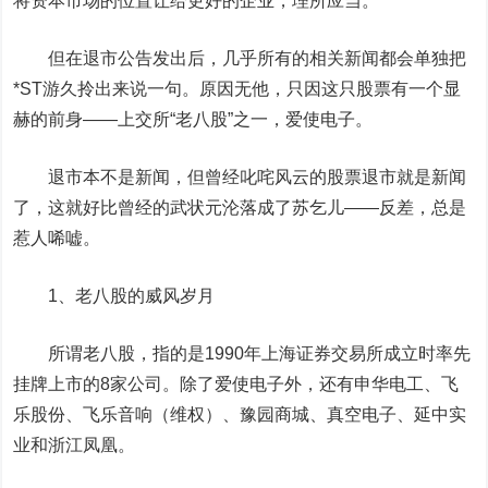
将资本市场的位置让给更好的企业，理所应当。
但在退市公告发出后，几乎所有的相关新闻都会单独把
*ST游久拎出来说一句。原因无他，
只因这只股票有一个显
赫的前身——上交所“老八股”之一，爱使电子。
退市本不是新闻，但曾经叱咤风云的股票退市就是新闻
了，这就好比曾经的武状元沦落成了苏乞儿——反差，总是
惹人唏嘘。
1、老八股的威风岁月
所谓老八股，指的是1990年上海证券交易所成立时率先
挂牌上市的8家公司。除了爱使电子外，还有申华电工、飞
乐股份、
飞乐音响
（维权）、豫园商城、真空电子、延中实
业和浙江凤凰。