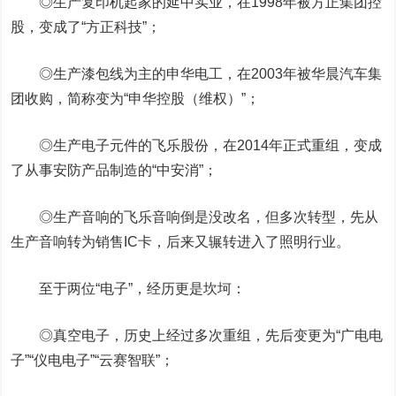
◎生产复印机起家的延中实业，在1998年被方正集团控
股，变成了“方正科技”；
◎生产漆包线为主的申华电工，在2003年被华晨汽车集
团收购，简称变为“
申华控股
（维权）”；
◎生产电子元件的飞乐股份，在2014年正式重组，变成
了从事安防产品制造的“中安消”；
◎生产音响的飞乐音响倒是没改名，但多次转型，先从
生产音响转为销售IC卡，后来又辗转进入了照明行业。
至于两位“电子”，经历更是坎坷：
◎真空电子，历史上经过多次重组，先后变更为“广电电
子”“仪电电子”“
云赛智联
”；