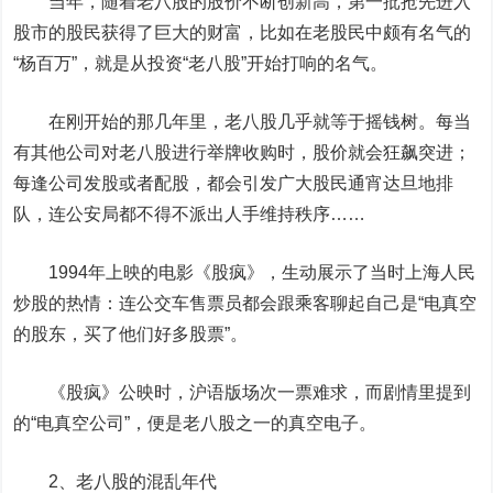
当年，随着老八股的股价不断创新高，第一批抢先进入
股市的股民获得了巨大的财富，比如在老股民中颇有名气的
“杨百万”，就是从投资“老八股”开始打响的名气。
在刚开始的那几年里，老八股几乎就等于摇钱树。每当
有其他公司对老八股进行举牌收购时，股价就会狂飙突进；
每逢公司发股或者配股，都会引发广大股民通宵达旦地排
队，连公安局都不得不派出人手维持秩序……
1994年上映的电影《股疯》，生动展示了当时上海人民
炒股的热情：连公交车售票员都会跟乘客聊起自己是“电真空
的股东，买了他们好多股票”。
《股疯》公映时，沪语版场次一票难求，而剧情里提到
的“电真空公司”，便是老八股之一的真空电子。
2、老八股的混乱年代