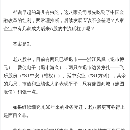
都说早起的鸟儿有虫吃，这八家公司最先吃到了中国金
融改革的红利，照常理推断，后续发展应该不会差吧？八家
企业中有几家成为后来A股的中流砥柱了呢？
答案是0。
老八股中，目前有两只已经退市——浙江凤凰（退市博
元）、爱使电子（
退市游久
），两只在退市边缘挣扎——飞
乐股份（
*ST中安
（维权））、延中实业（
*ST方科
），其余
的几只，市值和业绩也大多表现平平，只有豫园商城（
豫园
股份
）稍强一点。
如果继续细究其30年来的业务变迁，老八股更可称得上
是面目全非。