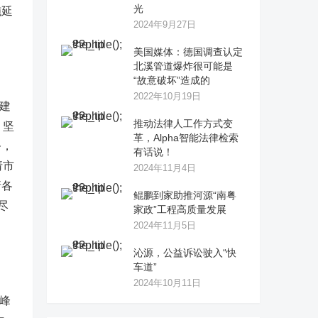
光
施延
2024年9月27日
美国媒体：德国调查认定
北溪管道爆炸很可能是
“故意破坏”造成的
2022年10月19日
建
推动法律人工作方式变
，坚
革，Alpha智能法律检索
务，
有话说！
请市
2024年11月4日
请各
鲲鹏到家助推河源“南粤
尽
家政”工程高质量发展
2024年11月5日
沁源，公益诉讼驶入“快
车道”
2024年10月11日
峰