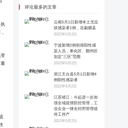
向
评论最多的文章
云南5月1日新增本土无症
格执
状感染者1例，在勐腊县
明，
2022年5月2日
宁波新增2例初筛阳性感
染人员，奉化区、鄞州区
戎变
划定“三区”范围
尽量
2022年5月2日
浙江天台县5月1日新增4
例阳性感染者
2022年5月2日
江苏靖江：今起进一步加
强全域疫情防控管理，工
业企业一律全封闭管理或
停工停产
成
2022年5月2日
秩