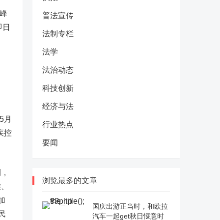
峰
普法宣传
即日
法制专栏
法学
法治动态
科技创新
经济与法
5月
行业热点
疾控
要闻
测，
浏览最多的文章
堆、
加
国庆出游正当时，和欧拉
民
汽车一起get秋日惬意时