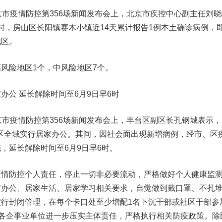
市疫情防控第356场新闻发布会上，北京市疾控中心副主任刘晓
24时，房山区长阳镇赛木小镇近14天累计报告1例本土确诊病例，
地区。
险地区1个，中风险地区7个。
办公 延长解除时间至6月9日早6时
疫情防控第356场新闻发布会上，丰台区副区长孔钢城表示，
丰台区全域实行居家办公。其间，因社会面出现新增病例，经市、区
施，
延长解除时间至6月9日早6时。
防控个人责任，停止一切非必要流动，严格做好个人健康监
家办公、居家生活、居家学习相关要求，自觉做到戴口罩、不扎
行封闭管理，在每个卡口处至少增配1名下沉干部或社区干部参
。各企事业单位进一步压实主体责任，严格执行相关防疫政策。
除