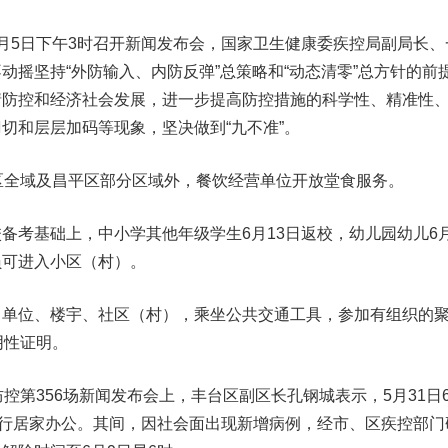
月5日下午3时召开新闻发布会，国家卫生健康委疾控局副局长、
动摇坚持“外防输入、内防反弹”总策略和“动态清零”总方针的前
情防控和经济社会发展，
进一步提高防控措施的科学性、精准性
切和层层加码等现象，坚决做到“九不准”。
区全域及昌平区部分区域外，餐饮经营单位开放堂食服务。
基础上，中小学其他年级学生6月13日返校，幼儿园幼儿6月
员可进入小区（村）。
、单位、楼宇、社区（村），乘坐公共交通工具，参加有组织的
阴性证明。
第356场新闻发布会上，丰台区副区长孔钢城表示，5月31日
实行居家办公。其间，因社会面出现新增病例，
经市、区疾控部门