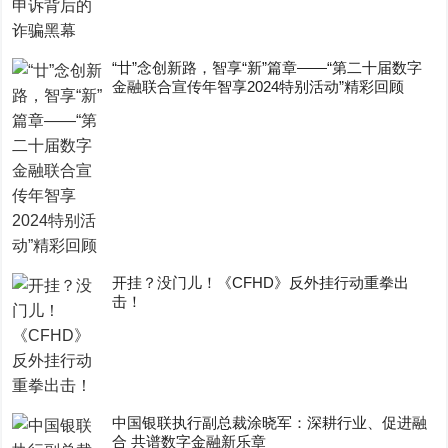
“廿”念创新路，智享“新”篇章——“第二十届数字
金融联合宣传年智享2024特别活动”精彩回顾
开挂？没门儿！《CFHD》反外挂行动重拳出
击！
中国银联执行副总裁涂晓军：深耕行业、促进融
合 共谱数字金融新乐章