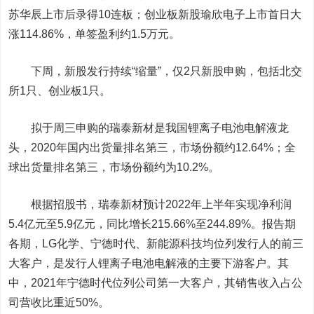
苏华辰
上市后录得10连板；创业板新股
瑜欣电子
上市首日大
涨114.86%，单签盈利约1.5万元。
下周，新股发行持续“缩量”，仅2只新股申购，包括北交
所1只、创业板1只。
拟于周三申购的
瑞泰新材
是我国锂离子电池电解液龙
头，2020年国内出货量排名第三，市场份额约12.64%；全
球出货量排名第三，市场份额约为10.2%。
根据招股书，瑞泰新材预计2022年上半年实现净利润
5.4亿元至5.9亿元，同比增长215.66%至244.89%。报告期
各期，LG化学、
宁德时代
、新能源科技均位列发行人的前三
大客户，是发行人锂离子电池电解液的主要下游客户。其
中，2021年宁德时代位列公司第一大客户，其销售收入占公
司营收比重近50%。