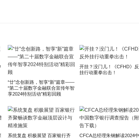
申
开挂？没门儿！《CFHD》
挂行动重拳出击！
“廿”念创新路，智享“新”篇章——
“第二十届数字金融联合宣传年智
享2024特别活动”精彩回顾
深
系统复盘 积极展望 百家银行齐
CFCA总经理朱钢解读2024