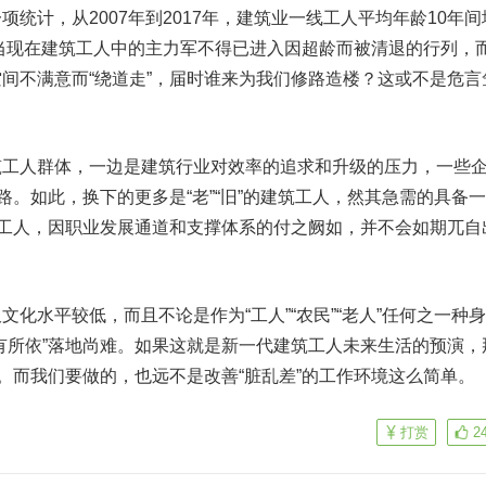
统计，从2007年到2017年，建筑业一线工人平均年龄10年间
，当现在建筑工人中的主力军不得已进入因超龄而被清退的行列，
间不满意而“绕道走”，届时谁来为我们修路造楼？
这或不是危言
人群体，一边是建筑行业对效率的追求和升级的压力，一些
路。如此，换下的更多是“老”“旧”的建筑工人，然其急需的具备
”工人，因职业发展通道和支撑体系的付之阙如，并不会如期兀自
文化水平较低，而且不论是作为“工人”“农民”“老人”任何之一种
有所依”落地尚难。如果这就是新一代建筑工人未来生活的预演，
解。而我们要做的，也远不是改善“脏乱差”的工作环境这么简单。
打赏
2