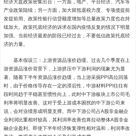
经济大盘政策密集出台：一方面，地产、平台经济、汽车等
产业政策陆续；另一方面，加大留抵退税力度、专项债提前
发提前用、政策性银行信贷额度
增加等总量政策力度也在持
续加大。政策托底经济的诉求在国内疫情反复的情况下明显
加强。当前经济最差的阶段已经过去，不要低估政策托底经
济的力量。
基本假设三：上游资源品涨价趋缓。
过去几个季度在上
游资源品涨价背景下，上游挤压中下游利润的现象尤为显
著。随着下半年资源品涨价趋缓，当上游采掘PPI高位回落
时，由于价格传导存在一定的滞后性，中游材料PPI往往有
段时间趋于平稳甚至惯性向上，此时中下游板块上市公司毛
利率将明显改善。这对于受上游成本困扰的中下游公司来
说，会对业绩形成明显支撑。而中下游公司占A股非金融企
业利润比重相对较高，其利润率改善也将拉动整体A股非金
融企业盈利。即使下半年经济恢复弹性相对温和，利润率改