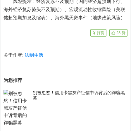
风险提示：经济复苏不及预期（国内经济超预期下行、
海外经济复苏势头不及预期）、宏观流动性收缩风险（美联
储超预期加息及缩表）、海外黑天鹅事件（地缘政策风险）
打赏
23
赞
关于作者:
法制生活
为您推荐
别被忽悠！信用卡黑灰产征信申诉背后的诈骗黑
幕