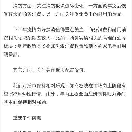
消费方面，关注消费板块边际变化，一方面聚焦疫后恢
复较快的商务消费，另一方面关注促销费下的耐用消费品。
下半年疫情向好趋势值得重点关注，商务消费和耐用消
费相关领域预期差较大，比如：商务宴请相关的高端白酒等
板块；地产政策宽松叠加刺激消费政策预期下的家电等耐用
消费品。
其它方面，关注券商板块配置价值。
我们对后市保持相对乐观，券商板块在市场向上阶段有
望演绎beta性行情。此外，年内主板全面注册制将助力券商
基本面保持相对强劲。
重要事件前瞻