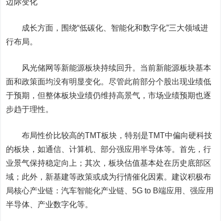
边际变化
成长方面，围绕“低碳化、智能化和数字化”三大领域进
行布局。
风光储网等新能源板块持续回升。当前新能源板块基本
面和政策面均没有明显变化。尽管此前部分个股出现业绩低
于预期，但整体板块业绩仍维持高景气，市场业绩预期也逐
步趋于理性。
布局性价比较高的TMT板块，特别是TMT中偏向硬科技
的板块，如通信、计算机、部分强应用半导体等。首先，行
业景气保持稳定向上；其次，板块估值基本处在历史底部区
域；此外，新基建等政策或成为行情催化因素。建议积极布
局核心产业链：汽车智能化产业链、5G to B端应用、强应用
半导体、产业数字化等。