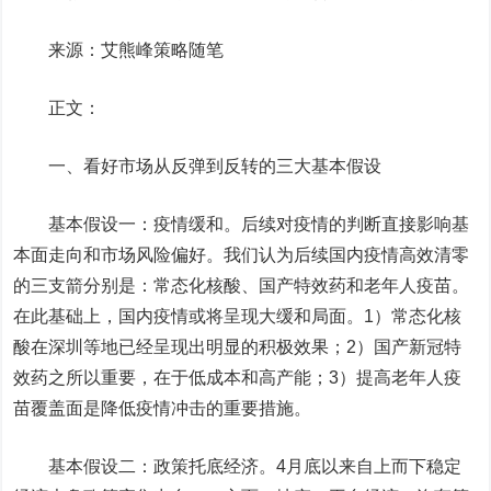
来源：艾熊峰策略随笔
正文：
一、看好市场从反弹到反转的三大基本假设
基本假设一：疫情缓和。后续对疫情的判断直接影响基
本面走向和市场风险偏好。我们认为后续国内疫情高效清零
的三支箭分别是：常态化核酸、国产特效药和老年人疫苗。
在此基础上，国内疫情或将呈现大缓和局面。1）常态化核
酸在深圳等地已经呈现出明显的积极效果；2）国产新冠特
效药之所以重要，在于低成本和高产能；3）提高老年人疫
苗覆盖面是降低疫情冲击的重要措施。
基本假设二：政策托底经济。
4月底以来自上而下稳定