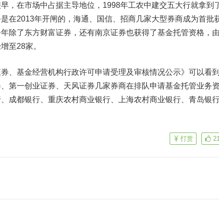
，在市场中占据主导地位，1998年工农中建交五大行就拿到
是在2013年开闸的，海通、国信、招商几家大型券商成为首批
今年除了东方财富证券，还有
南京证券
也获得了基金托管资格，
增至28家。
、基金经营机构行政许可申请受理及审核情况公示》可以看
券、
第一创业
证券、
天风证券
几家券商在排队申请基金托管业务
行、
成都银行
、重庆农村商业银行、上海农村商业银行、
青岛银
打赏
2