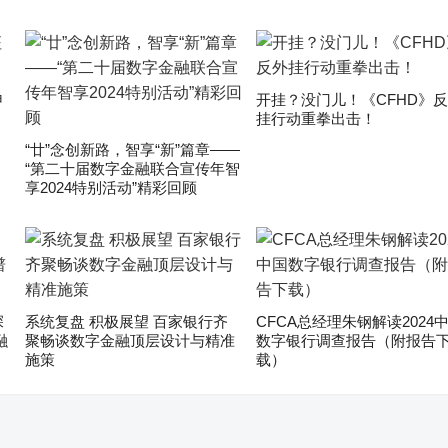
申
开挂？没门儿！《CFHD》
挂行动重拳出击！
“廿”念创新路，智享“新”篇章——
“第二十届数字金融联合宣传年智
享2024特别活动”精彩回顾
深
系统复盘 积极展望 百家银行齐
CFCA总经理朱钢解读2024
融
聚畅谈数字金融顶层设计与精准
数字银行调查报告（附报告
施策
载）