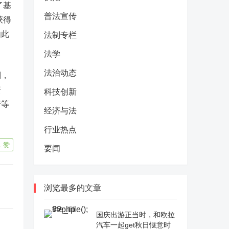
了基
普法宣传
获得
由此
法制专栏
法学
法治动态
到，
资
科技创新
行
等
经济与法
行业热点
1
赞
要闻
浏览最多的文章
国庆出游正当时，和欧拉
汽车一起get秋日惬意时