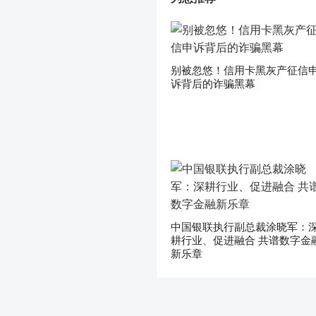
别被忽悠！信用卡黑灰产征信
诉背后的诈骗黑幕
中国银联执行副总裁涂晓军：
耕行业、促进融合 共谱数字金
新乐章