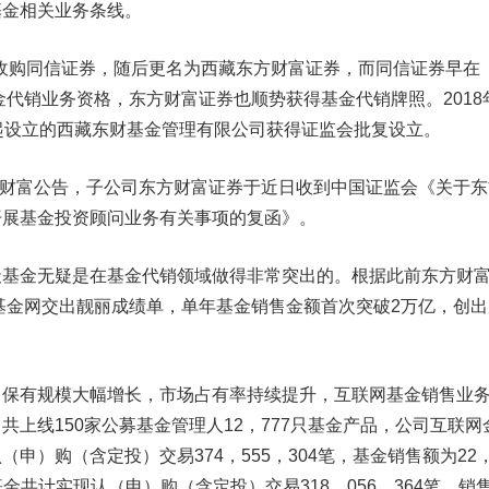
基金相关业务条线。
收购同信证券，随后更名为西藏东方财富证券，而同信证券早在
基金代销业务资格，东方财富证券也顺势获得基金代销牌照。2018
起设立的西藏东财基金管理有限公司获得证监会批复设立。
方财富公告，子公司东方财富证券于近日收到中国证监会《关于东
开展基金投资顾问业务有关事项的复函》。
金无疑是在基金代销领域做得非常突出的。根据此前东方财
天基金网交出靓丽成绩单，单年基金销售金额首次突破2万亿，创出
有规模大幅增长，市场占有率持续提升，互联网基金销售业
共上线150家公募基金管理人12，777只基金产品，公司互联网
申）购（含定投）交易374，555，304笔，基金销售额为22
型基金共计实现认（申）购（含定投）交易318，056，364笔，销