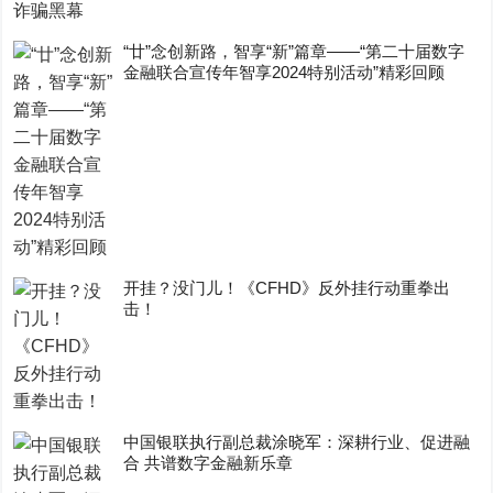
“廿”念创新路，智享“新”篇章——“第二十届数字
金融联合宣传年智享2024特别活动”精彩回顾
开挂？没门儿！《CFHD》反外挂行动重拳出
击！
中国银联执行副总裁涂晓军：深耕行业、促进融
合 共谱数字金融新乐章