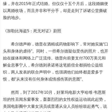
缘，并在2015年正式结婚。但仅仅十五个月后，这段婚姻便
以离婚收场，而且并非和平分手，却是走到了诉诸公堂撕破
脸的地步。
《加勒比海盗5：死无对证》剧照
希尔德声称，德普在酒精或药物影响下，常对她实施“口
头和身体的虐待”。同时，一些希尔德疑似受伤的照片，也开
始在媒体和网络上广泛流传。德普向前妻支付700万美元和
解金息事宁人，希尔德则承诺将这笔赔偿全都捐给公益组
织，两人发表的联合声明中，也强调他们始终都是爱多于
恨，都“从来没有任何身体或情感伤害的意图”。
然而，到了2017年10月，好莱坞电影大亨哈维·韦恩斯
坦的性丑闻东窗事发，轰轰烈烈的女性权益运动就此起势，
美国电影圈中大量女演员或普通从业人员纷纷鼓起勇气，说