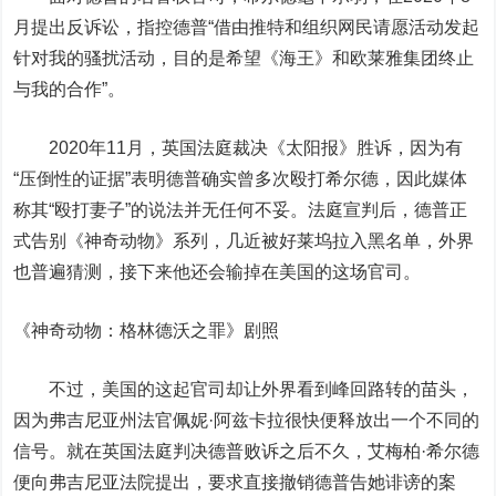
月提出反诉讼，指控德普“借由推特和组织网民请愿活动发起
针对我的骚扰活动，目的是希望《海王》和欧莱雅集团终止
与我的合作”。
2020年11月，英国法庭裁决《太阳报》胜诉，因为有
“压倒性的证据”表明德普确实曾多次殴打希尔德，因此媒体
称其“殴打妻子”的说法并无任何不妥。法庭宣判后，德普正
式告别《神奇动物》系列，几近被好莱坞拉入黑名单，外界
也普遍猜测，接下来他还会输掉在美国的这场官司。
《神奇动物：格林德沃之罪》剧照
不过，美国的这起官司却让外界看到峰回路转的苗头，
因为弗吉尼亚州法官佩妮·阿兹卡拉很快便释放出一个不同的
信号。就在英国法庭判决德普败诉之后不久，艾梅柏·希尔德
便向弗吉尼亚法院提出，要求直接撤销德普告她诽谤的案