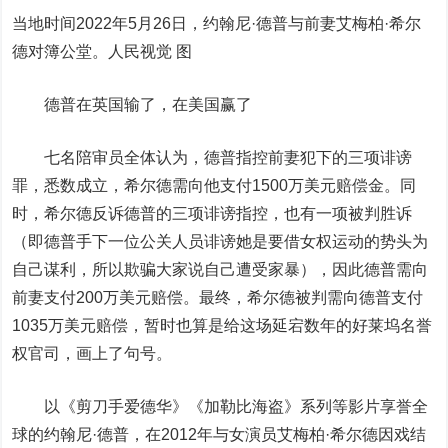
当地时间2022年5月26日，约翰尼·德普与前妻艾梅柏·希尔
德对簿公堂。人民视觉 图
德普在英国输了，在美国赢了
七名陪审员全体认为，德普指控前妻犯下的三项诽谤
罪，悉数成立，希尔德需向他支付1500万美元赔偿金。同
时，希尔德反诉德普的三项诽谤指控，也有一项被判胜诉
（即德普手下一位公关人员诽谤她是要借女权运动的势头为
自己谋利，所以欺骗大家说自己遭受家暴），因此德普需向
前妻支付200万美元赔偿。最终，希尔德被判需向德普支付
1035万美元赔偿，暂时也算是给这场延宕数年的好莱坞名誉
权官司，画上了句号。
以《剪刀手爱德华》《加勒比海盗》系列等影片享誉全
球的约翰尼·德普，在2012年与女演员艾梅柏·希尔德因戏结