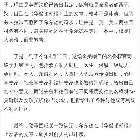
子，理由是英国法庭已给出裁定，德普就是家暴者确凿无
疑，自己在《华盛顿邮报》上的文章，根本不是诽谤。但阿
兹卡拉法官驳回了希尔德的请求，理由是一英一美，两桩官
司各有不同，最关键的还在于希尔德在英国一案中，仅是证
人身份，而非被告。
于是，到了今年4月11日，这场全美瞩目的名誉权官司
终于开锣唱响。包括双方私人助理、医生、保镖、经纪人、
会计师、友人、亲戚在内，大量证人先后被传唤出庭，心理
学专家、社会学专家和法律专家也都被请到现场，给出自己
的专业意见，而过去曾和德普有过不同程度交往的名模凯特·
莫斯以及女演员埃伦·巴尔金，也都给出了各种对他或有利或
不利的证词。
最终，陪审团成员一致认定，希尔德在《华盛顿邮报》
上发表的文章，确实对前夫构成诽谤。