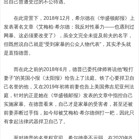
出自己曾遭受过的不公待遇。
在此背景下，2018年12月，希尔德在《华盛顿邮报》上
发表署名文章《艾梅柏·希尔德：我反对性暴力——也遇到过
网暴。这必须要改变了》，虽全文完全未提及前夫的名字，
但既然说自己就是“受到家暴的公众人物代表”，其实矛头就
是直指德普。
而在此之前的2018年6月，德普已委托律师将说他“殴打
妻子”的英国小报《太阳报》给告上了法庭。铁了心要捍卫自
己名誉的他，又在2019年初将前妻也告上美国弗吉尼亚州法
庭，针对的正是她在《华盛顿邮报》发表的文章中指控自己
实施家暴。在德普看来，自己才是家暴的受害者，甚至还被
前妻弄断过手指，如今却被艾梅柏·希尔德倒打一耙，因此只
有拿起法律武器捍卫自己了。
面对德普的名誉权官司，希尔德毫不示弱，在2020年8