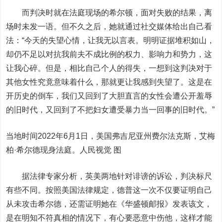
而判决时就在法庭现场的希尔顿，面对失败的结果，离
场时未发一语。但不久之后，她就通过社交媒体给出自己看
法：“今天的失望心情，让我无以言表。明明证据堆积如山，
却仍不足以对抗我前夫不成比例的权力、影响力和势力，这
让我心碎。但是，相比自己个人的得失，一想到这判决对于
其他女性究竟意味着什么，那就更让我感到失望了。这是在
开历史的倒车，我们又回到了大胆直言的女性会遭公开羞辱
的旧时代，又回到了不把妇女遭受暴力当一回事的旧时代。”
当地时间2022年6月1日，美国弗吉尼亚州费尔法克斯，艾梅
柏·希尔德现身法庭。人民视觉 图
据法律专家分析，英美两地针对诽谤的诉讼，判决标尺
有些不同。按照美国法律规定，德普这一次不仅要证明自己
从未攻击希尔德，还需证明她在《华盛顿邮报》发表该文，
是在明知不符真相的情况下，有心要恶意中伤他，这样才能