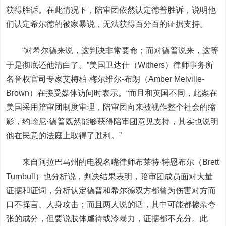
获得胜诉。在此情况下，陪审团依然认定德普胜诉，说明他
们认定希尔德的被家暴说，无法获得百分百的证据支持。
“对希尔德来说，这判决非常要命；而对德普说来，这等
于是彻底还他清白了。”美国卫达仕（Withers）律师事务所
名誉权官司专家艾梅柏·梅尔维尔-布朗（Amber Melville-
Brown）在接受媒体访问时表示。“而且和英国不同，此案在
美国采用陪审团制度审理，陪审团向来被视作整个社会的缩
影，约翰尼·德普既然能够获得陪审团意见支持，其实也说明
他在民意的法庭上取得了胜利。”
来自阿拉巴马州的电视名嘴律师布莱特·特恩布尔（Brett
Turnbull）也分析说，判决结果表明，陪审团成员面对大量
证据和证词，分析认定德普和希尔德双方都曾为伤害对方而
口不择言、人身攻击；而且两人说的话，其中可能都掺杂夸
张的成分，但要说肢体虐待或冷暴力，证据都不充分。此