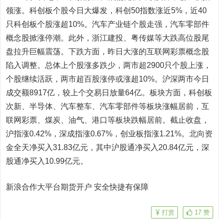
领涨。科创板个股今日大爆发，科创50指数涨近5%，近40
只科创板个股涨超10%。汽车产业链个股走强，汽车零部件
概念股掀涨停潮。此外，
浙江建投
、
粤传媒
等大跌高位股尾
盘拉升巨幅震荡。下跌方面，昨日大涨的互联网彩票概念股
陷入调整。总体上个股涨多跌少，两市超2900只个股上涨，
个股继续活跃，两市超百股涨停或涨超10%。沪深两市今日
成交额8917亿，较上个交易日放量64亿。板块方面，科创板
次新、半导体、汽车整车、汽车零部件等板块涨幅居前，互
联网彩票、煤炭、油气、港口等板块跌幅居前。截止收盘，
沪指涨0.42%，深成指涨0.67%，创业板指涨1.21%。北向资
金全天净买入31.83亿元，其中沪股通净买入20.84亿元，深
股通净买入10.99亿元。
新浪合作大平台期货开户 安全快捷有保障
打赏
17
赞