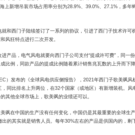
电海上新增吊装市场占用率分别为28.9%、39.0%、27.1%，多年
电就和西门子陆续签订了一系列的协议，引进了西门子技术许可
理和风狂特点进行二次开发。
进产品，电气风电就要向西门子公司支付“提成许可费”，同一
提成比例，同款产品的提成比例随着累计销售兆瓦数的上升而下
）发布的《全球风电供应侧报告》，2021年西门子歌美飒风
第三，同比排名上升两位，在32个国家（或地区）有新增装机。风
外的其他全球市场上，歌美飒的业绩还可以。
飒在中国的生产没有任何变化，中国仍是其最重要的全球生
撤出的其实就是销售人员。每年30%左右的产品是供国内的，剩