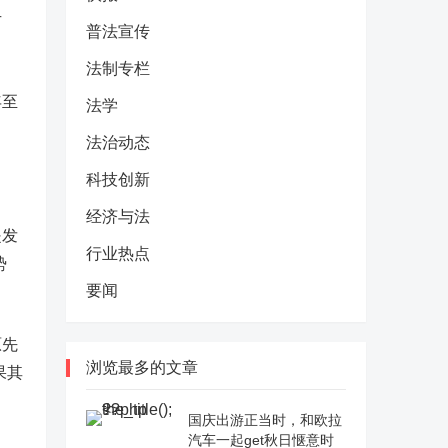
方
普法宣传
法制专栏
年至
法学
法治动态
科技创新
经济与法
是发
行业热点
势
要闻
原先
浏览最多的文章
果其
国庆出游正当时，和欧拉
汽车一起get秋日惬意时