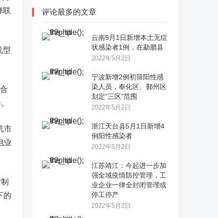
蝉联
评论最多的文章
云南5月1日新增本土无症
状感染者1例，在勐腊县
机型
2022年5月2日
宁波新增2例初筛阳性感
染人员，奉化区、鄞州区
份合
划定“三区”范围
降。
2022年5月2日
浙江天台县5月1日新增4
机市
例阳性感染者
电业
2022年5月2日
江苏靖江：今起进一步加
强全域疫情防控管理，工
产制
业企业一律全封闭管理或
停工停产
下的
2022年5月2日