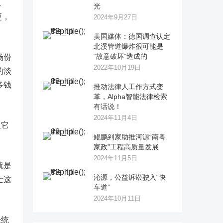
从
光
更，
2024年9月27日
美国媒体：德国调查认定
北溪管道爆炸很可能是
“故意破坏”造成的
场份
2022年10月19日
的淡
多钱
推动法律人工作方式变
革，Alpha智能法律检索
有话说！
2024年11月4日
但它
鲲鹏到家助推河源“南粤
家政”工程高质量发展
2024年11月5日
就是
沁源，公益诉讼驶入“快
士这
车道”
2024年10月11日
经统