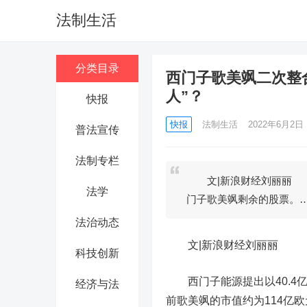
法制生活
分类目录
西门子歌美飒二次整
人”？
快报
快报
法制生活
2022年6月2日 1
普法宣传
法制专栏
文|新浪财经刘丽丽 西
法学
门子歌美飒剩余的股票。
法治动态
文|新浪财经刘丽丽
科技创新
西门子能源提出以40.4
经济与法
前歌美飒的市值约为114亿