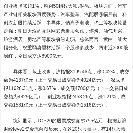
创业板指涨超1%，科创50指数大涨超4%。板块方面，汽车
产业链相关板块再度强势，汽车整车、汽配股涨幅居前，科
创次新股持续活跃，半导体、钠离子电池、稀土等板块轮番
走强；昨日大涨的互联网彩票板块领跌，煤炭、油气开采、
旅游酒店、房地产等板块纷纷走弱。总体而言，黄白二线大
幅分化，权重弱势题材活跃，个股涨多跌少，两市近3000股
飘红，今日成交达8900亿元。
具体看，截止收盘，沪指报3195.46点，涨0.42%，成交
额为4137亿元（上一交易日成交额为4024亿元）；深成指
报11628.31点，涨0.67%，成交额4780亿元（上一交易日成
交额为4829亿元）；创业板指报2458.26点，涨1.21%，成
交额1581亿元（上一交易日成交额为1516亿元）。
统计显示，TOP20的股票成交额超755亿元，根据新浪
财经leve2资金流向图显示，在这20只股票中，有14只股票