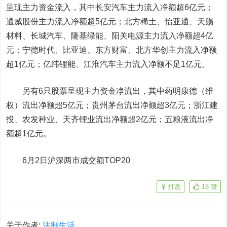
呈现主力资金流入，其中
长安汽车
主力流入净额超6亿元；
通威股份
主力流入净额超5亿元；
北方稀土
、
怡亚通
、
天赐
材料
、
长城汽车
、
隆基绿能
、阳关电源主力流入净额超4亿
元；
宁德时代
、
比亚迪
、
东方财富
、
北方华创
主力流入净额
超1亿元；
亿纬锂能
、
江淮汽车
主力流入净额不足1亿元。
另有6只股票呈现主力资金净流出，其中
药明康德
（维
权）流出净额超5亿元；
贵州茅台
流出净额超3亿元；
浙江建
投
、
农发种业
、
天齐锂业
流出净额超2亿元；
五粮液
流出净
额超1亿元。
6月2日沪深两市成交额TOP20
打赏
18
赞
关于作者:
法制生活