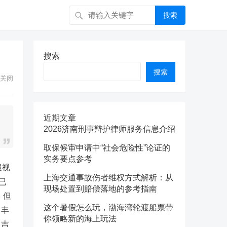
搜索
搜索
搜索
关闭
近期文章
2026济南刑事辩护律师服务信息介绍
取保候审申请中“社会危险性”论证的
实务要点参考
巡视
上海交通事故伤者维权方式解析：从
已
现场处置到赔偿落地的参考指南
，但
这个暑假怎么玩，渤海湾轮渡船票带
，丰
你领略新的海上玩法
。吉