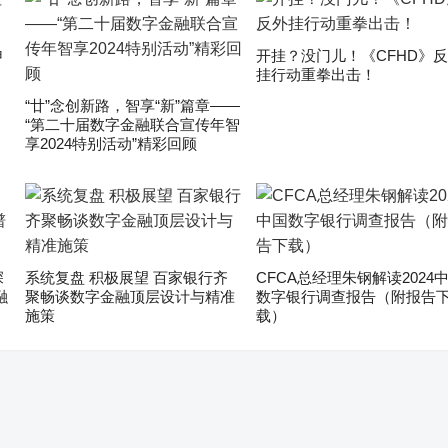
申
开挂？没门儿！《CFHD》
挂行动重拳出击！
“廿”念创新路，智享“新”篇章——
“第二十届数字金融联合宣传年智
享2024特别活动”精彩回顾
深
系统复盘 积极展望 百家银行齐
CFCA总经理朱钢解读2024
融
聚畅谈数字金融顶层设计与精准
数字银行调查报告（附报告
施策
载）