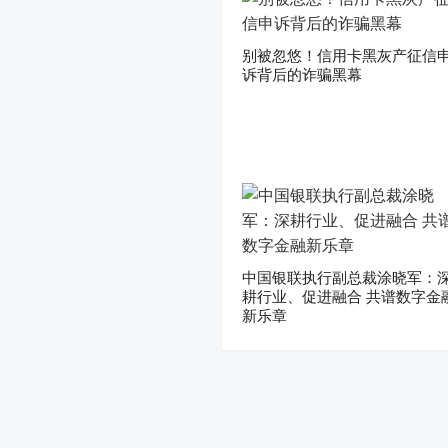
别被忽悠！信用卡黑灰产征信
诉背后的诈骗黑幕
中国银联执行副总裁涂晓军：
耕行业、促进融合 共谱数字金
新乐章