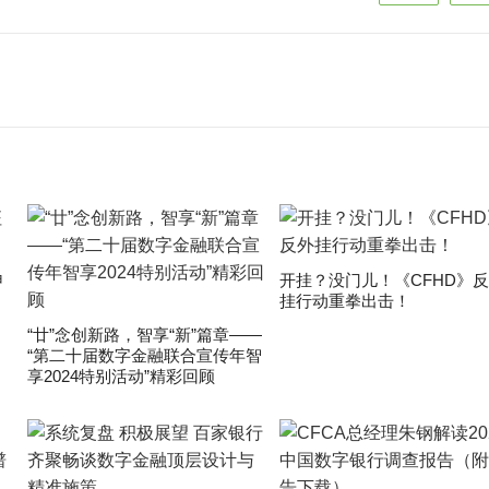
申
开挂？没门儿！《CFHD》
挂行动重拳出击！
“廿”念创新路，智享“新”篇章——
“第二十届数字金融联合宣传年智
享2024特别活动”精彩回顾