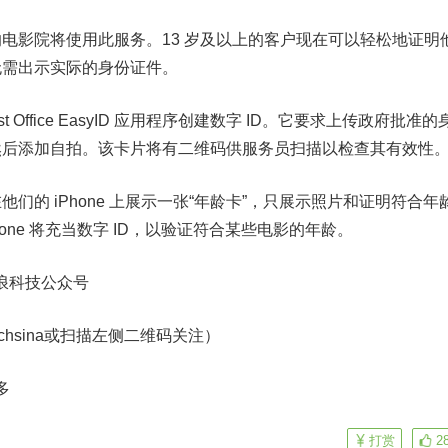
影院将使用此服务。13 岁及以上的客户现在可以轻松地证明
无需出示实际的身份证件。
t Office EasyID 应用程序创建数字 ID。它要求上传政府批准的
然后添加自拍。该卡片将有二维码供服务员扫描以检查其有效性
的 iPhone 上展示一张“年龄卡”，只展示照片和证明符合年
one 将充当数字 ID，以验证符合某些电影的年龄。
浪科技公众号
echsina或扫描左侧二维码关注）
多
打赏
2