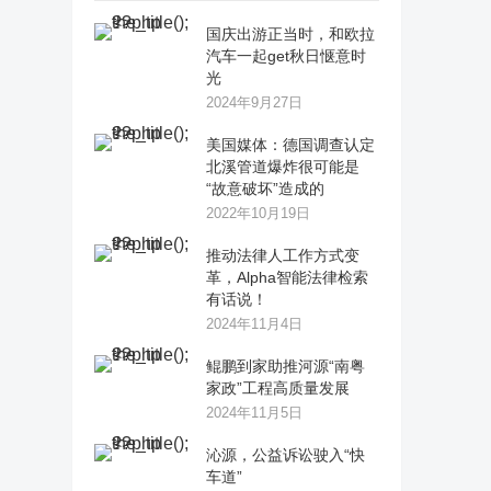
国庆出游正当时，和欧拉
汽车一起get秋日惬意时
光
2024年9月27日
美国媒体：德国调查认定
北溪管道爆炸很可能是
“故意破坏”造成的
2022年10月19日
推动法律人工作方式变
革，Alpha智能法律检索
有话说！
2024年11月4日
鲲鹏到家助推河源“南粤
家政”工程高质量发展
2024年11月5日
沁源，公益诉讼驶入“快
车道”