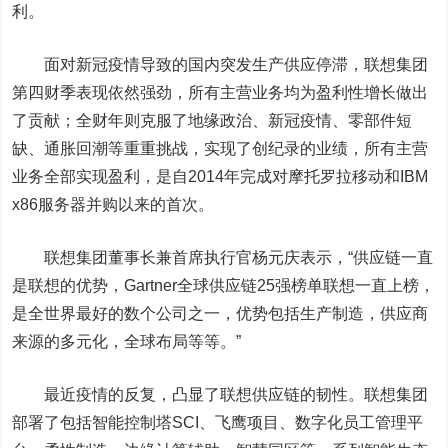
利。
面对新冠疫情导致的国内突发生产供应停滞，联想集团
第四财季表现依然强劲，所有主营业务均为盈利性增长做出
了贡献；全财年则克服了地缘政治、新冠疫情、零部件短
缺、通胀回潮等重重挑战，实现了创纪录的业绩，所有主营
业务全部实现盈利，是自2014年完成对摩托罗拉移动和IBM
x86服务器并购以来的首次。
联想集团董事长兼首席执行官杨元庆表示，“供应链一直
是联想的优势，Gartner全球供应链25强榜单联想一直上榜，
是全世界最好的数个公司之一，优势包括生产制造，供应商
来源的多元化，全球布局等等。”
最近疫情的反复，凸显了联想供应链的韧性。联想集团
部署了包括智能控制塔SCI、飞鹰项目、数字化员工管理平