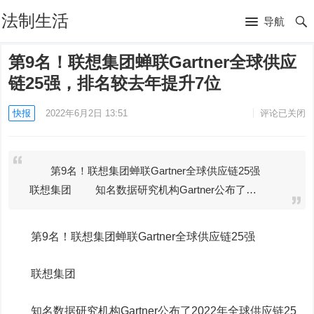
法制生活
导航
第9名！联想集团蝉联Gartner全球供应
链25强，排名较去年提升7位
快报
2022年6月2日 13:51
评论已关闭
第9名！联想集团蝉联Gartner全球供应链25强
联想集团 知名数据研究机构Gartner公布了…
第9名！联想集团蝉联Gartner全球供应链25强
联想集团
知名数据研究机构Gartner公布了2022年全球供应链25