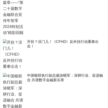
开挂？没门儿！《CFHD》反外挂行动重拳出
击！
中国银联执行副总裁涂晓军：深耕行业、促进融
合 共谱数字金融新乐章