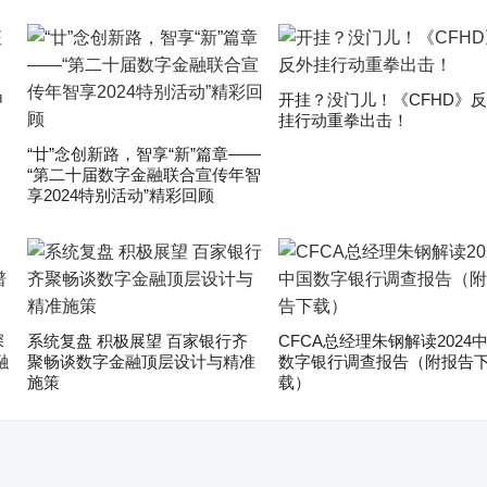
申
开挂？没门儿！《CFHD》
挂行动重拳出击！
“廿”念创新路，智享“新”篇章——
“第二十届数字金融联合宣传年智
享2024特别活动”精彩回顾
深
系统复盘 积极展望 百家银行齐
CFCA总经理朱钢解读2024
融
聚畅谈数字金融顶层设计与精准
数字银行调查报告（附报告
施策
载）