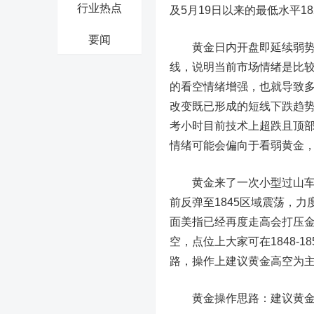
行业热点
及5月19日以来的最低水平182
要闻
黄金日内开盘即延续弱势震荡
线，说明当前市场情绪是比
的看空情绪增强，也就导致
改变既已形成的短线下跌趋势
考小时目前技术上超跌且顶部
情绪可能会偏向于看弱黄金
黄金来了一次小型过山车模
前反弹至1845区域震荡，
面
美指
已经再度走高会打压
空，点位上大家可在1848-1
路，操作上建议黄金高空为
黄金操作思路：建议黄金关注18