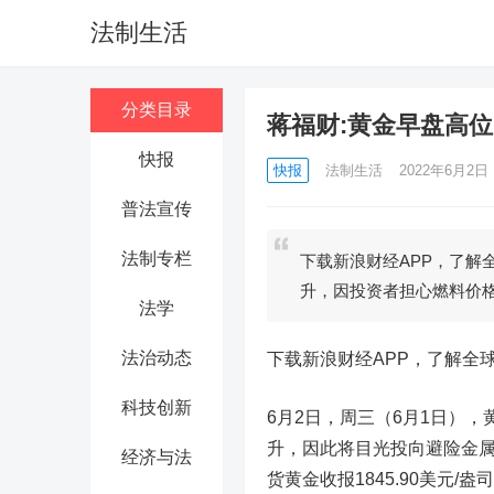
法制生活
分类目录
蒋福财:黄金早盘高
快报
快报
法制生活
2022年6月2日 1
普法宣传
法制专栏
下载新浪财经APP，了解
升，因投资者担心燃料价
法学
法治动态
下载新浪财经APP，了解全
科技创新
6月2日，周三（6月1日）
升，因此将目光投向避险金
经济与法
货黄金收报1845.90美元/盎