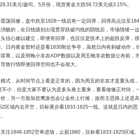
8.31美元/盎司。5月份，现货黄金大跌59.72美元或3.15%。
回修，盘中跌至1828一线后有一定回弹，回弹高点仅至184
较消极的，在日线级别出现贯穿跌破均线的阴线后，市场情绪一
多头信心难以建立，即便有回弹，也仅仅是技术上的超跌反弹，
。日内黄金暂时还是看1830附近争夺，虽然日内有刺破动作，
背离，以及明晚小非农ADP数据以及周五晚非农数据公布前，
，导致行情即便回弹空间也不会很大。
式，从时间节点上看是正常的，因为周五的非农才是重头戏
力度不小，但是大家不要认为是多头卷土重来，要看做修正对待，
金价，另一方面加息鹰派也会让金价上行难，故而主思路上还是
852区域内去开空，目标逐步看1833-1825一线。这就是日内的思
主。
48-1852空单进场，止损1860，目标看1833-1825区域。