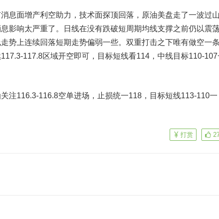
息面增产利空助力，技术面探顶回落，原油美盘走了一波过
消息影响太严重了。日线在没有跌破短周期均线支撑之前仍以震
线走势上连续回落短期走势偏弱一些。双重打击之下唯有做空一
.3-117.8区域开空即可，目标短线看114，中线目标110-10
6.3-116.8空单进场，止损统一118，目标短线113-110一
打赏
2