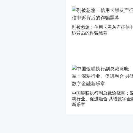
别被忽悠！信用卡黑灰产征信
诉背后的诈骗黑幕
中国银联执行副总裁涂晓军：
耕行业、促进融合 共谱数字金
新乐章