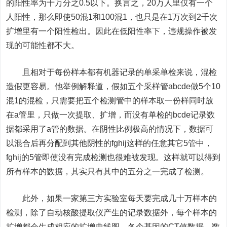
的阳性率为十万分之0.5以下。换言之，20万人里仅有一个
人阳性，那么即使50混1和100混1，也只是在1万次到2千次
扩增里有一个阳性检出。因此在低阳性率下，违规操作被发
现的可能性都不大。
且相对于每份样本都有机器记录的单采单检来说，混检
造假更容易。他举例解释道，假如五个采样管abcde做5个10
混1的混检，只需要把五个检测管中的样本取一份样同时放
在a管里，只做一次提取、扩增，而没有单检的bcde记录数
据都采用了a管的数据。在阴性比例极高的情况下，数据可
以混合后再分配到其他阴性的fghij这样的任意其它5管中，
fghij的5管即使没有完成检测也很难被发现。这样就可以得到
所有样本的数据，其实只有其中的五分之一完成了检测。
此外，如果一家第三方实验室每天要完成几十万样本的
检测，除了自动核酸提取仪产生的记录数据外，每个样本的
扩增都会生成相应的扩增曲线图、各个基因的CT值数据，数