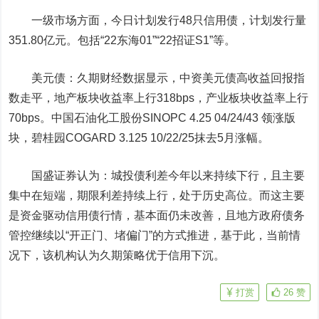
一级市场方面，今日计划发行48只信用债，计划发行量
351.80亿元。包括“22东海01”“22招证S1”等。
美元债
：久期财经数据显示，中资美元债高收益回报指
数走平，地产板块收益率上行318bps，产业板块收益率上行
70bps。
中国石油
化工股份SINOPC 4.25 04/24/43 领涨版
块，碧桂园COGARD 3.125 10/22/25抹去5月涨幅。
国盛证券认为：城投债利差今年以来持续下行，且主要
集中在短端，期限利差持续上行，处于历史高位。而这主要
是资金驱动信用债行情，基本面仍未改善，且地方政府债务
管控继续以“开正门、堵偏门”的方式推进，基于此，当前情
况下，该机构认为久期策略优于信用下沉。
打赏
26
赞