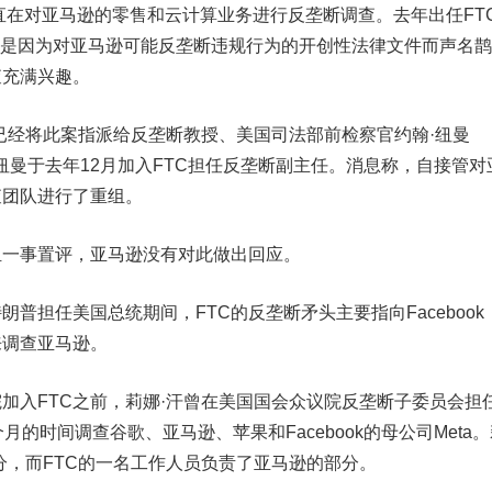
直在对亚马逊的零售和云计算业务进行反垄断调查。去年出任FT
an）也是因为对亚马逊可能反垄断违规行为的开创性法律文件而声名鹊
查充满兴趣。
经将此案指派给反垄断教授、美国司法部前检察官约翰·纽曼
处理。纽曼于去年12月加入FTC担任反垄断副主任。消息称，自接管对
查团队进行了重组。
一事置评，亚马逊没有对此做出回应。
普担任美国总统期间，FTC的反垄断矛头主要指向
Facebook
来调查亚马逊。
入FTC之前，莉娜·汗曾在美国国会众议院反垄断子委员会担
个月的时间调查
谷歌
、亚马逊、
苹果
和Facebook的母公司Meta
分，而FTC的一名工作人员负责了亚马逊的部分。