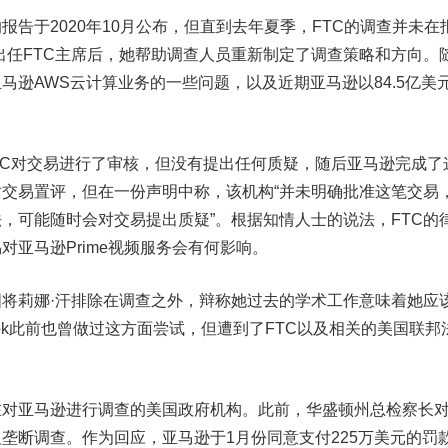
于2020年10月公布，但直到去年夏季，FTC的调查并未在
出任FTC主席后，她帮助调查人员重新制定了调查策略和方向。
马逊AWS云计算业务的一些问题，以及近期亚马逊以84.5亿美
C对交易进行了审核，但没有提出任何质疑，随后亚马逊完成了
对交易置评，但在一份声明中称，该机构“并未明确批准这笔交易
，可能随时会对交易提出质疑”。根据知情人士的说法，FTC的
对亚马逊Prime视频服务会有何影响。
莉娜·汗排除在调查之外，辩称她过去的学术工作意味着她应
book此前也曾做过这方面尝试，但遭到了FTC以及相关的美国联邦
对亚马逊进行调查的美国政府机构。此前，华盛顿州总检察长
垄断调查。作为回应，亚马逊于1月份同意支付225万美元的罚