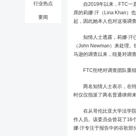
行业热点
自2019年以来，FTC一
席的莉娜·汗（Lina Kh
要闻
起，因此她本人也对这项调
知情人士透露，莉娜·汗已
（John Newman）来
马逊的调查以来，纽曼对调
FTC拒绝对调查团队重组
两名知情人士表示，在特朗
时仅仅指派了两名普通律师
在从哥伦比亚大学法学院加
作人员。该委员会曾花了16
娜·汗专注于报告中的谷歌部