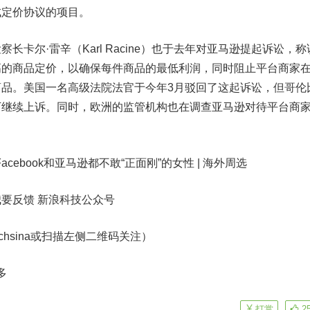
成定价协议的项目。
尔·雷辛（Karl Racine）也于去年对亚马逊提起诉讼，称
高的商品定价，以确保每件商品的最低利润，同时阻止平台商家
品。美国一名高级法院法官于今年3月驳回了这起诉讼，但哥伦
下继续上诉。同时，欧洲的监管机构也在调查亚马逊对待平台商
book和亚马逊都不敢“正面刚”的女性 | 海外周选
我要反馈
新浪科技公众号
echsina或扫描左侧二维码关注）
多
打赏
2