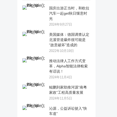
国庆出游正当时，和欧拉
汽车一起get秋日惬意时
光
2024年9月27日
美国媒体：德国调查认定
北溪管道爆炸很可能是
“故意破坏”造成的
2022年10月19日
推动法律人工作方式变
革，Alpha智能法律检索
有话说！
2024年11月4日
鲲鹏到家助推河源“南粤
家政”工程高质量发展
2024年11月5日
沁源，公益诉讼驶入“快
车道”