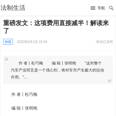
法制生活
导航
重磅发文：这项费用直接减半！解读来
了
快报
2022年6月1日 22:04
评论已关闭
作 者丨杜巧梅 编 辑丨张明艳 “这对整个
汽车产业而言是一个强心剂，将对车市产生极大的拉动
作用。”…
作 者丨杜巧梅
编 辑丨张明艳