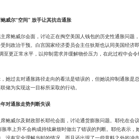
鲍威尔“空间” 放手让其抗击通胀
席鲍威尔会面，讨论正在掏空美国人钱包的历史性通胀问题
会受到政治干预。白宫国家经济委员会主任狄斯也认同美国经济
上调至更正常水平，以抑制需求并缓解物价压力，在此过程中会令
她过去对通胀路径走向的看法是错误的，但她说抑制通胀是
美联储为实现这一目标所采取的行动。
去年对通胀走势判断失误
鲍威尔及财政部长耶伦会面，讨论通货膨胀问题。耶伦在会
货膨胀率上升不会构成持续麻烦时做出了错误的判断。耶伦表示，
的，没有完全理解当时的情况，而且还出现了一些意料之外的冲