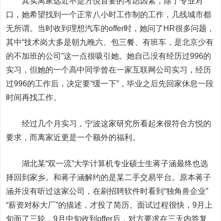
其实离家远近不是方悦首要的考虑因素，除了专业对
口，她希望找到一个正常八小时工作制的工作，几线城市都
无所谓。当时收到理想汽车的offer时，她问了HR很多问题，
其中“技术岗大多是朝九晚六、包三餐、有班车，是北京少有
的不加班的公司”这一点很吸引她。她自己没有经历过996的
实习，但她的一个高中同学曾在一家互联网公司实习，经历
过996的工作后，决定要“缓一下”，毕业之后先回家休息一段
时间再找工作。
经过几个月实习，宁波这家研究所看起来很符合方悦的
要求，而离家近更是一个额外的福利。
湖北某“双一流”大学计算机专业硕士生蒋子涵最终也选
择回到家乡。和蒋子涵解约的是某二手交易平台。原本蒋子
涵并没有听过这家公司，在刷招聘软件时看到“独角兽企业”
“薪资对标大厂”的描述，才投了简历。面试过程很快，9月上
旬面了三轮，9月中旬收到offer后，对方要求在三天内答复