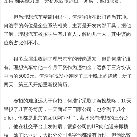
觉得“确实能力强，分析东西很到位，务实”，他很欣赏。
但当理想汽车精简组织时，何浩宇所在部门首当其冲。
何浩宇的岗位是企业系统相关，主要是开发内部工具，据他
了解，理想汽车校招学生有几百人，解约几十人，其中该岗
位所占比例不小。
很多应届生收到了理想汽车的转岗通知，但是何浩宇没
有。理想汽车给他一个月工资作为违约金，远多于三方协议
中写的5000元。何浩宇找发小连吃了三个晚上的烧烤，玩了
两天，第三天开始重新投简历。
春招的难度远大于秋招，何浩宇采取了海投战略，10天
里投了几百份简历，一天面试三四家公司，也拿到了几个
offer，但都是北京的互联网“小厂”，薪水只有理想的三分之
二。
他在社交平台上发帖后，很多公司的HR向他递来橄榄
枝，除了
比亚迪
，大部分公司名字他都没有听过。但他比较