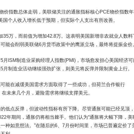
物价指数总体走弱，美联储关注的通胀指标核心PCE物价指数年
另外美国个人收入增长低于预期，但实际个人支出有所改善。
5万，而前值为增加42.8万。这表明美国新增非农就业人数料
降可能会削弱美联储6月货币政策中的鹰派立场，最终将提振金价
ISM制造业采购经理人指数(PMI)，市场愈发担心美国经济可
5月制造业活动继续强劲扩张，则美元将反弹并限制黄金上行。
能在减缓美国需求方面取得了一些成功，但荷兰合作银行
家预计，在未来几个月，避险需求将继续支撑美元。
低点反弹，但波动性指标有所下降。尽管通胀可能已经见顶
022年期间，通胀仍将相当棘手。他们认为“通胀将大幅下降，美
一种如意想法。”在随后的6、7月份时间里，市场已普遍定价了
金不利。