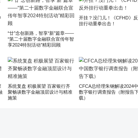
申
开挂？没门儿！《CFHD》
挂行动重拳出击！
“廿”念创新路，智享“新”篇章——
“第二十届数字金融联合宣传年智
享2024特别活动”精彩回顾
深
系统复盘 积极展望 百家银行齐
CFCA总经理朱钢解读2024
融
聚畅谈数字金融顶层设计与精准
数字银行调查报告（附报告
施策
载）