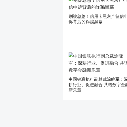
别被忽悠！信用卡黑灰产征信
诉背后的诈骗黑幕
中国银联执行副总裁涂晓军：
耕行业、促进融合 共谱数字金
新乐章