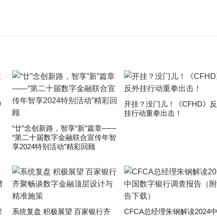
申
开挂？没门儿！《CFHD》
挂行动重拳出击！
“廿”念创新路，智享“新”篇章——
“第二十届数字金融联合宣传年智
享2024特别活动”精彩回顾
深
系统复盘 积极展望 百家银行齐
CFCA总经理朱钢解读2024