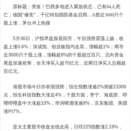
原标题：突发！巴西多地进入紧急状态，已有84人死
亡；德国“修宪”，千亿特别国防基金启用…A股近3000只个
股上涨，茅台冲上热搜
5月30日，沪指早盘探底回升，午后强势震荡上扬，收
盘上涨0.6%；深成指、创业板指均走高，涨幅超1%；两市
近3000只个股上涨，涨幅超9%的个股超过百只。北向资金
尾盘加速抢筹，全天净买入超70亿元，近两日净买入总额超
百亿元。
港股市场今日亦表现强势，恒生指数涨逾2%突破21000
点，恒生科技指数大涨近4%；个股方面，李宁、海底捞、哔
哩哔哩盘中大涨超10%，华润啤酒涨逾8%，京东集团、美团
涨约7%。
亚太主要股市收盘全线走高，日经225指数涨2.19%，