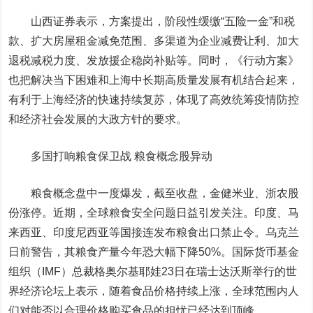
山西证券
表示，方案提出，阶段性缓缴“五险一金”和税
款、扩大房屋租金减免范围、多渠道为企业减费让利、加大
退税减税力度、发放援企稳岗补贴等。同时，《行动方案》
也把解决当下困难和上海中长期高质量发展有机结合起来，
有利于上海经济的快速持续复苏，体现了高效统筹疫情防控
和经济社会发展的大政方针的要求。
多国打响粮食保卫战 粮食概念股异动
粮食概念盘中一度爆发，截至收盘，
金健米业
、
浙农股
份
涨停。近期，全球粮食安全问题日益引发关注。印度、马
来西亚、印度尼西亚等国接连发布粮食出口禁止令。乌克兰
日前警告，其粮食产量今年恐大幅下降50%。国际货币基金
组织（IMF）总裁格奥尔基耶娃23日在瑞士达沃斯举行的世
界经济论坛上表示，随着食品价格持续上涨，全球范围内人
们对能否以合理价格购买食品的担忧已经达到顶峰。