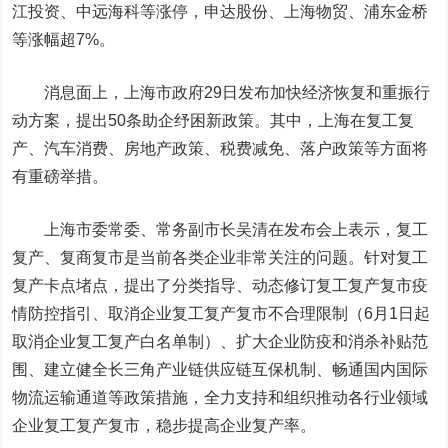
江投资
、
中远海科
等涨停，
申达股份
、
上海物贸
、
浦东金桥
等涨幅超7%。
消息面上，上海市政府29日发布加快经济恢复和重振行
动方案，提出50条助企纾困新政策。其中，上海在复工复
产、汽车消费、房地产政策、税费减免、落户政策等方面将
有重磅举措。
上海市委常委、常务副市长吴清在发布会上表示，复工
复产、复商复市是当前各类企业非常关注的问题。针对复工
复产卡点堵点，提出了分类指导、动态修订复工复产复市疫
情防控指引、取消企业复工复产复市不合理限制（6月1日起
取消企业复工复产白名单制）、扩大企业防疫和消杀补贴范
围、建立健全长三角产业链供应链互保机制、畅通国内国际
物流运输通道等政策措施，全力支持和组织推动各行业领域
企业复工复产复市，稳步提高企业复产率。