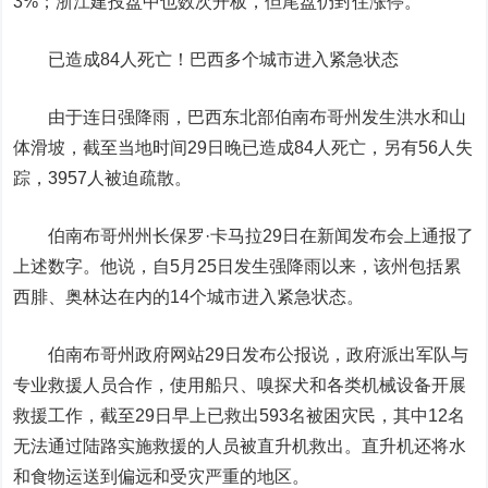
3%；
浙江建投
盘中也数次开板，但尾盘仍封住涨停。
已造成84人死亡！巴西多个城市进入紧急状态
由于连日强降雨，巴西东北部伯南布哥州发生洪水和山
体滑坡，截至当地时间29日晚已造成84人死亡，另有56人失
踪，3957人被迫疏散。
伯南布哥州州长保罗·卡马拉29日在新闻发布会上通报了
上述数字。他说，自5月25日发生强降雨以来，该州包括累
西腓、奥林达在内的14个城市进入紧急状态。
伯南布哥州政府网站29日发布公报说，政府派出军队与
专业救援人员合作，使用船只、嗅探犬和各类机械设备开展
救援工作，截至29日早上已救出593名被困灾民，其中12名
无法通过陆路实施救援的人员被直升机救出。直升机还将水
和食物运送到偏远和受灾严重的地区。