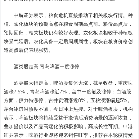
中航证券表示，粮食危机直接推动了相关板块行情。种
植、农化板块的预期高点在粮食周期高点前。粮价高点后，
预期回归，相关板块仍有较好表现。农化板块相较于种植板
块景气延后。农化具备一定后周期属性，板块在粮食价格创
造高点后仍表现强势。
酒类股走高 青岛啤酒一度涨停
酒类股大幅走高，啤酒股集体大涨，截至收盘，
重庆啤
酒
涨7.5%，青岛啤酒涨近7%，盘中一度触及涨停；白酒股
方面，
伊力特
涨停，
古井贡酒
涨近8%，五粮液涨幅超5%。
茅台冰淇淋热度不减，今日冲上热搜。对于啤酒板块，机构
表示，啤酒板块将持续受益于疫情后消费场景的逐渐恢复，
叠加提价以及产品高端化的积极影响，高成长性可期。申港
证券表示，啤酒行业即将迎来销售旺季，推荐在本轮疫情受