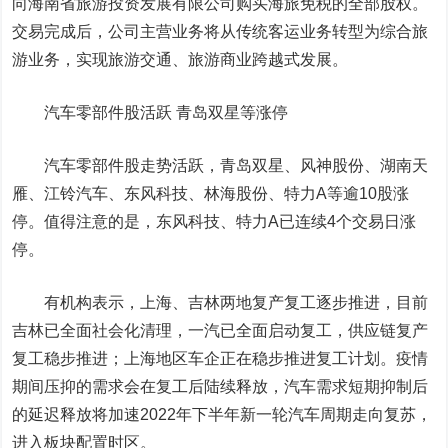
向海南省旅游投资发展有限公司购买海旅免税的全部股权。
交易完成后，公司主营业务将从传统客运业务转型为综合旅
游业务，实现旅游交通、旅游商业跨越式发展。
汽车零部件股活跃
青岛双星
等涨停
汽车零部件股走势活跃，青岛双星、
风神股份
、
湖南天
雁
、
江铃汽车
、
东风科技
、
林海股份
、
特力A
等逾10股涨
停。值得注意的是，东风科技、特力A已连续4个交易日涨
停。
有机构表示，上海、吉林两地复产复工逐步推进，目前
吉林已全面社会化清理，一汽已全面启动复工，供应链复产
复工稳步推进；上海地区车企正在稳步推进复工计划。疫情
期间压抑的需求会在复工后陆续释放，汽车需求短期抑制后
的延迟释放将加速2022年下半年新一轮汽车周期走向复苏，
进入板块配置时区。