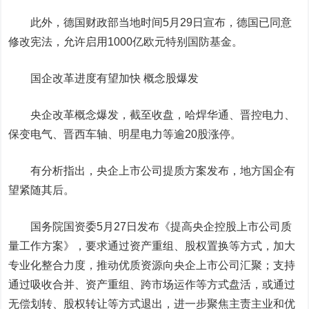
此外，德国财政部当地时间5月29日宣布，德国已同意
修改宪法，允许启用1000亿欧元特别国防基金。
国企改革进度有望加快 概念股爆发
央企改革概念爆发，截至收盘，
哈焊华通
、
晋控电力
、
保变电气
、
晋西车轴
、
明星电力
等逾20股涨停。
有分析指出，央企上市公司提质方案发布，地方国企有
望紧随其后。
国务院国资委5月27日发布《提高央企控股上市公司质
量工作方案》，要求通过资产重组、股权置换等方式，加大
专业化整合力度，推动优质资源向央企上市公司汇聚；支持
通过吸收合并、资产重组、跨市场运作等方式盘活，或通过
无偿划转、股权转让等方式退出，进一步聚焦主责主业和优