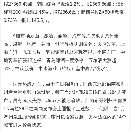
报27369.43点；韩国综合指数涨1.2%，报2669.66点；澳洲
标普200指数涨1.45%，报7286.6点；新西兰NZX50指数涨
0.73%，报11145.5点。
A股市场方面，酿酒、旅游、汽车等消费板块集体走
高，煤炭、地产、券商、银行等板块则疲弱；央企改革、上
海自贸、汽车芯片、氢能源等题材表现亮眼。个股方面，
中
通客车
斩获12连板，
青岛啤酒
一度涨停，
五粮液
大涨超
5%，
中设股份
、
中水渔业
（维权）盘中高台“跳水”。
国际热点方面，由于连日强降雨，巴西东北部伯南布哥
州发生洪水和山体滑坡，截至当地时间29日晚已造成84人死
亡，另有56人失踪，3957人被迫疏散。伯南布哥州州长保罗
·卡马拉29日在新闻发布会上通报了上述数字。他说，自5月
25日发生强降雨以来，该州包括累西腓、奥林达在内的14个
城市进入紧急状态。