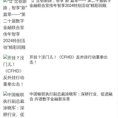
“廿”念创新路，智享“新”篇章——“第二十届数字
金融联合宣传年智享2024特别活动”精彩回顾
开挂？没门儿！《CFHD》反外挂行动重拳出
击！
中国银联执行副总裁涂晓军：深耕行业、促进融
合 共谱数字金融新乐章