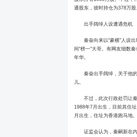
通股东，彼时持仓为378万股
出手阔绰人设遭遇危机
秦奋向来以“豪横”人设出
间“榜一”大哥。有网友细数秦
年华。
秦奋出手阔绰，关于他的各
儿。
不过，此次行政处罚让秦奋
1988年7月出生，目前其住
月出生，住址为香港跑马地
证监会认为，秦嗣新在内幕