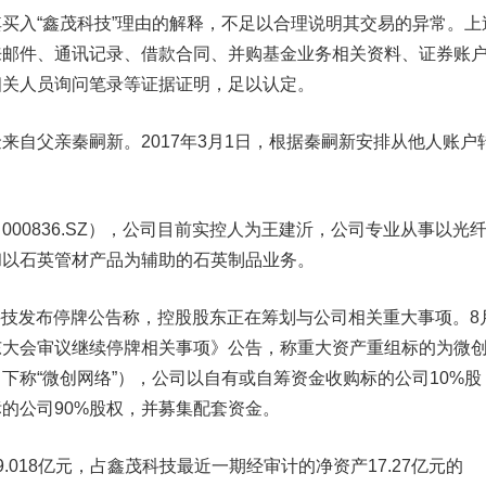
入“鑫茂科技”理由的解释，不足以合理说明其交易的异常。上
来邮件、通讯记录、借款合同、并购基金业务相关资料、证券账
相关人员询问笔录等证据证明，足以认定。
父亲秦嗣新。2017年3月1日，根据秦嗣新安排从他人账户
。
（000836.SZ），公司目前实控人为王建沂，公司专业从事以光
和以石英管材产品为辅助的石英制品业务。
科技发布停牌公告称，控股股东正在筹划与公司相关重大事项。8
东大会审议继续停牌相关事项》公告，称重大资产重组标的为微
下称“微创网络”），公司以自有或自筹资金收购标的公司10%股
的公司90%股权，并募集配套资金。
018亿元，占鑫茂科技最近一期经审计的净资产17.27亿元的