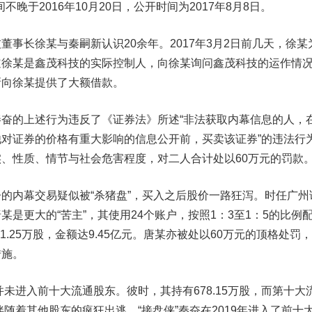
间不晚于2016年10月20日，公开时间为2017年8月8日。
长徐某与秦嗣新认识20余年。2017年3月2日前几天，徐某
道徐某是鑫茂科技的实际控制人，向徐某询问鑫茂科技的运作情
新向徐某提供了大额借款。
的上述行为违反了《证券法》所述“非法获取内幕信息的人，
对证券的价格有重大影响的信息公开前，买卖该证券”的违法行
、性质、情节与社会危害程度，对二人合计处以60万元的罚款
内幕交易疑似被“杀猪盘”，买入之后股价一路狂泻。时任广州
是更大的“苦主”，其使用24个账户，按照1：3至1：5的比例
21.25万股，金额达9.45亿元。唐某亦被处以60万元的顶格处罚
措施。
未进入前十大流通股东。彼时，其持有678.15万股，而第十大
伴随着其他股东的疯狂出逃，“接盘侠”秦奋在2019年进入了前十