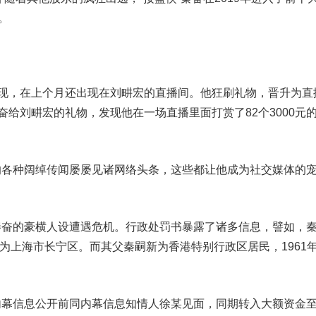
。
现，在上个月还出现在刘畊宏的直播间。他狂刷礼物，晋升为直
奋给刘畊宏的礼物，发现他在一场直播里面打赏了82个3000元
种阔绰传闻屡屡见诸网络头条，这些都让他成为社交媒体的
的豪横人设遭遇危机。行政处罚书暴露了诸多信息，譬如，
址为上海市长宁区。而其父秦嗣新为香港特别行政区居民，1961年
。
信息公开前同内幕信息知情人徐某见面，同期转入大额资金