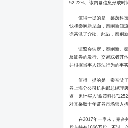
52.22%。该内幕信息形成时
值得一提的是，鑫茂科技董事
钱和秦嗣新见面，秦嗣新知
徐某做了介绍。此后，秦嗣
证监会认定，秦嗣新、秦奋
及证券的发行、交易或者其他
并根据当事人违法行为的事实
值得一提的是，秦奋父子的
券上海分公司机构部总经理唐某
资，累计买入“鑫茂科技”125
对其采取十年证券市场禁入
在2017年一季末，秦奋并
股东持有1066万股。不过，