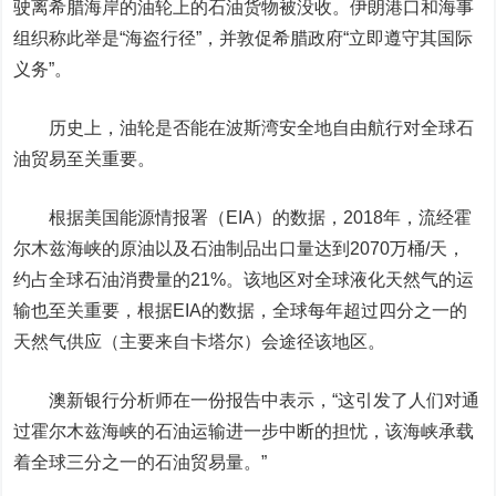
驶离希腊海岸的油轮上的石油货物被没收。伊朗港口和海事
组织称此举是“海盗行径”，并敦促希腊政府“立即遵守其国际
义务”。
历史上，油轮是否能在波斯湾安全地自由航行对全球石
油贸易至关重要。
根据美国能源情报署（EIA）的数据，2018年，流经霍
尔木兹海峡的原油以及石油制品出口量达到2070万桶/天，
约占全球石油消费量的21%。该地区对全球液化天然气的运
输也至关重要，根据EIA的数据，全球每年超过四分之一的
天然气供应（主要来自卡塔尔）会途径该地区。
澳新银行分析师在一份报告中表示，“这引发了人们对通
过霍尔木兹海峡的石油运输进一步中断的担忧，该海峡承载
着全球三分之一的石油贸易量。”