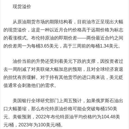
现货溢价
从原油期货市场的期限结构看，目前油市正呈现出大幅
的现货溢价，这是一种以近月合约价格高于远期价格为标志
的看涨模式。
布伦特原油的即期价差——两份最近合约之间
的价差周一为每桶3.65美元，高于三周前的每桶1.34美元。
油价当前的升势还受到着美元下跌的支撑，因投资者过
去一周削减了对美联储大幅加息的预期，且对全球经济衰退
的担忧有所缓解。对于持有其他货币的进口商来说，美元贬
值通常会刺激他们的需求。
美国银行全球研究部门上周五预计，如果俄罗斯石油出
口大幅萎缩，那么布伦特原油价格可能会突破每桶150美
元。
美银预测，2022年布伦特原油平均价格约为104.48美
元/桶，2023年为100美元/桶。