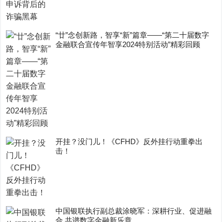
“廿”念创新路，智享“新”篇章——“第二十届数字
金融联合宣传年智享2024特别活动”精彩回顾
开挂？没门儿！《CFHD》反外挂行动重拳出
击！
中国银联执行副总裁涂晓军：深耕行业、促进融
合 共谱数字金融新乐章