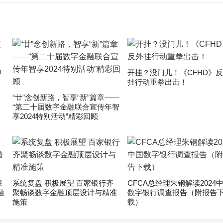
申
开挂？没门儿！《CFHD》
挂行动重拳出击！
“廿”念创新路，智享“新”篇章——
“第二十届数字金融联合宣传年智
享2024特别活动”精彩回顾
深
系统复盘 积极展望 百家银行齐
CFCA总经理朱钢解读2024
融
聚畅谈数字金融顶层设计与精准
数字银行调查报告（附报告
施策
载）