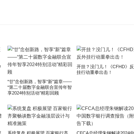
申
开挂？没门儿！《CFHD》
挂行动重拳出击！
“廿”念创新路，智享“新”篇章——
“第二十届数字金融联合宣传年智
享2024特别活动”精彩回顾
深
系统复盘 积极展望 百家银行齐
CFCA总经理朱钢解读2024