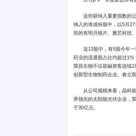
这些获纳入重要指数的公司
纳入的准成份股中，以5月2
前的有
明月镜片
、
雅艺科技
这13股中，有5股今年一季度
药业
的流通股占比均超过1%
荣昌生物
不仅获融资客连续
创新型生物制药企业。
春立
从公司规模来看，晶科能源
界领先的
太阳能
光伏企业，
于30亿元。