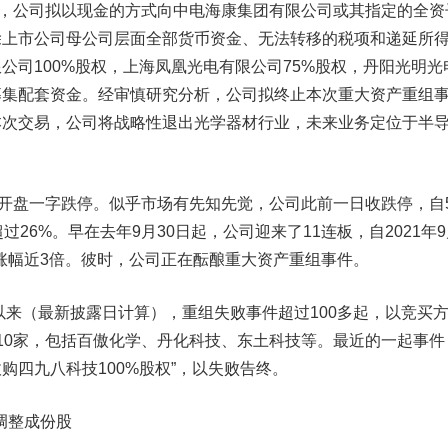
，公司拟以现金的方式向中电海康集团有限公司或其指定的全资
除上市公司母公司层面全部货币资金、无法转移的税项和递延所
公司100%股权，
上海凤凰
光电有限公司75%股权，丹阳光明光
募集配套资金。经审慎研究分析，公司拟终止本次重大资产重组
本次交易，公司将战略性退出光学器材行业，未来业务定位于半
开盘一字跌停。似乎市场有先知先觉，公司此前一日收跌停，自
过26%。早在去年9月30日起，公司迎来了11连板，自2021年
股价涨幅近3倍。彼时，公司正在酝酿重大资产重组事件。
来（最新披露日计算），重组失败事件超过100多起，以竞买
10家，包括
百傲化学
、
丹化科技
、
东土科技
等。最近的一起事件
收购四九八科技100%股权”，以失败告终。
调整成份股