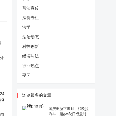
普法宣传
法制专栏
法学
法治动态
科技创新
经济与法
反外
行业热点
要闻
浏览最多的文章
国庆出游正当时，和欧拉
汽车一起get秋日惬意时
中国