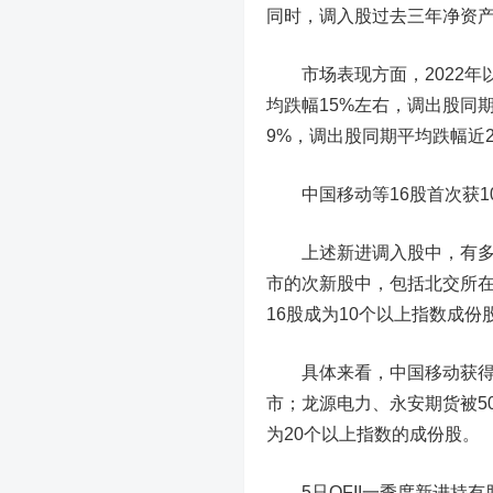
同时，调入股过去三年净资
市场表现方面，2022年以
均跌幅15%左右，调出股同
9%，调出股同期平均跌幅近2
中国移动
等16股首次获
上述新进调入股中，有多家
市的次新股中，包括北交所在
16股成为10个以上指数成份
具体来看，中国移动获得近
市；
龙源电力
、
永安期货
被5
为20个以上指数的成份股。
5只QFII一季度新进持有