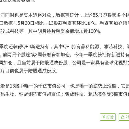
同时也是资本追逐对象，数据宝统计，上述55只即将获多个
7日数据与5月20日相比，13股获融资客环比加仓。融资客加仓幅
、
骏成科技
等，其中明月镜片融资余额增加近100%。
还获得QFII新进持有，其中QFII持有
晶科能源
、雅艺科技、
，前两只个股连续2周获融资客加仓。今年一季度获社保新进持
2周加仓，且当前属于陆股通成份股，公司是一家具有全球化视野
医疗
目前也属于陆股通成份股。
是13股中唯一的千亿市值公司，也是唯一的逆势上涨股，它
荣昌生物、
铜冠铜箔
市值超百亿；骏成科技、
超达装备
等3股市值
打赏
2