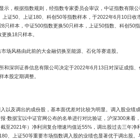
显示，根据指数规则，经指数专家委员会审议，中证指数有限公
、上证50、上证180、科创50等指数样本，于2022年6月10日收
28只样本，中证500指数更换50只样本，
上证50指数
、科创50
数
更换18只样本。
市场风格由此前的大金融切换至能源、石化等赛道股。
和深圳证券信息有限公司决定于2022年6月13日对深证成指、
施样本股定期调整。
以及调出的成份股，基本面优差对比较为明显。调入股业绩
报·数据宝以中证官网公布的名单进行对比验证，沪深300来看
截至2021年）净利润复合增速均值近55%，调出股过去三年净
上证180、上证50等重要市场指数调入股的业绩也显著优于调出股。