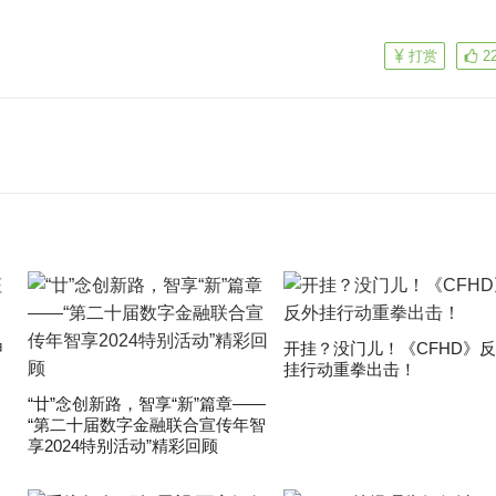
打赏
2
申
开挂？没门儿！《CFHD》
挂行动重拳出击！
“廿”念创新路，智享“新”篇章——
“第二十届数字金融联合宣传年智
享2024特别活动”精彩回顾