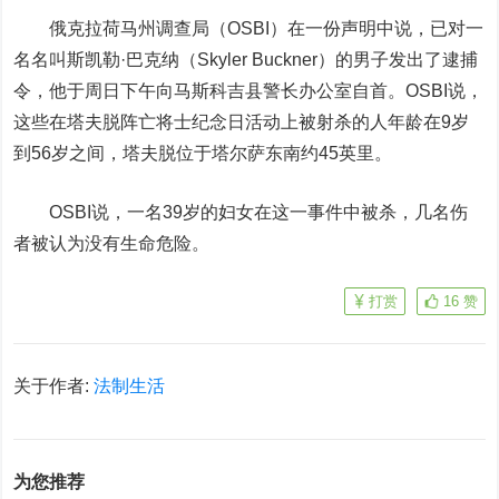
俄克拉荷马州调查局（OSBI）在一份声明中说，已对一
名名叫斯凯勒·巴克纳（Skyler Buckner）的男子发出了逮捕
令，他于周日下午向
马斯科
吉县警长办公室自首。OSBI说，
这些在塔夫脱阵亡将士纪念日活动上被射杀的人年龄在9岁
到56岁之间，塔夫脱位于塔尔萨东南约45英里。
OSBI说，一名39岁的妇女在这一事件中被杀，几名伤
者被认为没有生命危险。
打赏
16
赞
关于作者:
法制生活
为您推荐