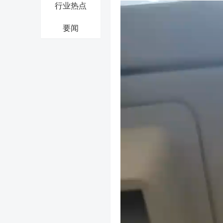
行业热点
视
频
要闻
播
放
器