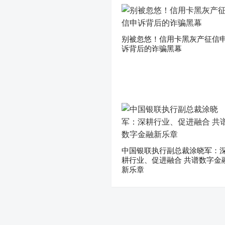
别被忽悠！信用卡黑灰产征信
诉背后的诈骗黑幕
中国银联执行副总裁涂晓军：
耕行业、促进融合 共谱数字金
新乐章