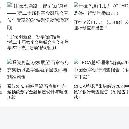
申
开挂？没门儿！《CFHD》
挂行动重拳出击！
“廿”念创新路，智享“新”篇章——
“第二十届数字金融联合宣传年智
享2024特别活动”精彩回顾
深
系统复盘 积极展望 百家银行齐
CFCA总经理朱钢解读2024
融
聚畅谈数字金融顶层设计与精准
数字银行调查报告（附报告
施策
载）