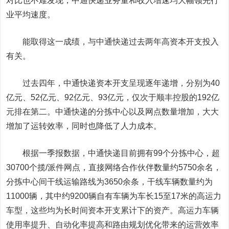
对比也不难发现，中通快递业务量和收入增速均大幅领先行
业平均速度。
能取得这一成绩，与中通快递过去两年高资本开支投入
有关。
过去四年，中通快递资本开支呈现逐年递增，
分别为40
亿
元
、52亿
元
、92亿
元、9
3
亿元，仅次于
顺丰控股
的1
92
亿
元排在第二。中通快递的分拣中心以及网点数量增加，大大
增加了运转效率，同时也降低了人力成本。
根据一季报数据
，中通
快递目前
拥有99个分拣中心，超
30700个揽/派件网点，直接网络合作伙伴数量约5750余名，
分拣中心间干线运输路线为3650余条，干线车辆数量约为
11000辆，其中约9200辆自有车辆为车长15至17米的高运力
车型
，这些均为长时间资本开支累计下的资产
。
高运力车辆
使用率提升、自动化率提高和路由规划优化带来的运营效率