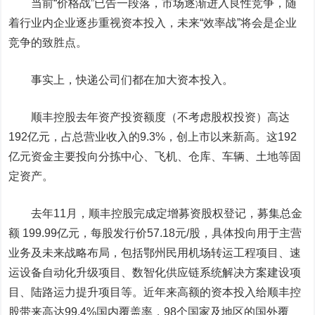
当前“价格战”已告一段落，市场逐渐进入良性竞争，随
着行业内企业逐步重视资本投入，未来“效率战”将会是企业
竞争的致胜点。
事实上，快递公司们都在加大资本投入。
顺丰控股
去年资产投资额度（不考虑股权投资）高达
192亿元，占总营业收入的9.3%，创上市以来新高。这192
亿元资金主要投向分拣中心、飞机、仓库、车辆、土地等固
定资产。
去年
11
月，顺丰控股完成
定增募资
股权登记，募集总金
额 199.99亿元
，
每股发行价57.18元/股，具体投向
用于主营
业务及未来战略布局，包括鄂州
民用
机场
转运工程项目
、速
运设备自动化升级项目、数智化供应链系统解决方案建设项
目
、陆路运力提升项目等。
近年来
高额的资本投入给顺丰控
股带来高达99.4%国内覆盖率，98个国家及地区的国外覆