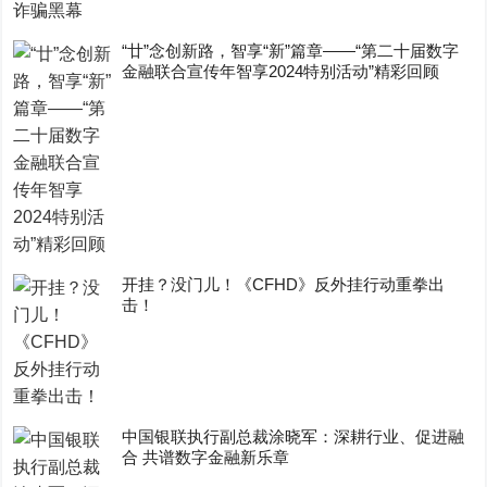
“廿”念创新路，智享“新”篇章——“第二十届数字
金融联合宣传年智享2024特别活动”精彩回顾
开挂？没门儿！《CFHD》反外挂行动重拳出
击！
中国银联执行副总裁涂晓军：深耕行业、促进融
合 共谱数字金融新乐章