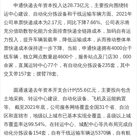
申通快递
去年资本投入达28.73亿元，主要投向围绕转
运中心建设、自动化分拣设备和干线运输车辆方面。2021年
公司单票快递成本为2.17元，同比下降7.66%。公司表示将
充分借助数智化能力全面排查快递全链路成本，加码自有运
力投入，提升车辆装载率，降低运输成本，从而推动整体单
票快递成本保持进一步下降。当前，申通快递拥有4000台干
线车辆，独立网点数量超4600个，服务站点及门店30，000
余家，直属运转中心77个，有自动化分拣设备235套，其中
交叉带157套；摆臂78套。
圆通速递
去年资本开支合计约55.6亿元，主要投向包含
土地采购、转运中心建设、自动化设备、飞机及运能购置
等。 截至2021年底，公司服务网络覆盖全国31个省、自治
区和直辖市，地级以上城市已基本实现全覆盖，县级以上城
市覆盖率达99.54%。在转运中心、城配中心等共布局完成自
动化分拣设备154套，自有干线运输车辆达5370辆，自有航