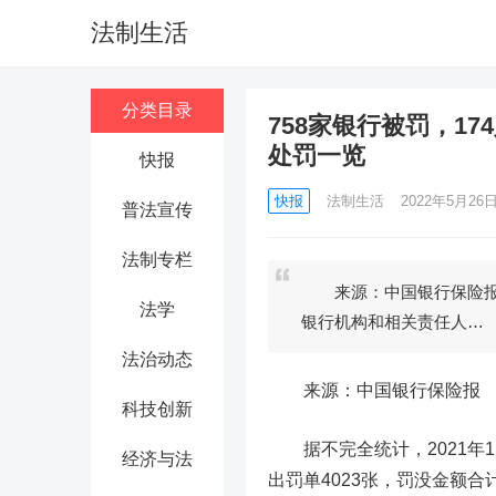
法制生活
分类目录
758家银行被罚，17
处罚一览
快报
快报
法制生活
2022年5月26日 
普法宣传
法制专栏
来源：中国银行保险报 
法学
银行机构和相关责任人…
法治动态
来源：
中国银行
保险报
科技创新
据不完全统计，2021年1
经济与法
出罚单
4023张
，
罚没金额合