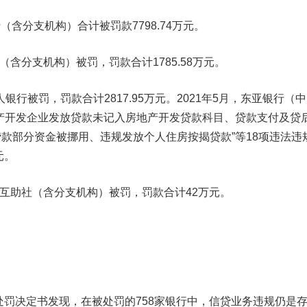
行
（含分支机构）合计被罚款
7798.74万元
。
行（含分支机构）
被罚，罚款合计
1785.58万元
。
人银行
被罚，罚款合计2817.95万元。2021年5月，
东亚银行（中
产开发企业发放贷款未记入房地产开发贷款科目、贷款支付及贷
款部分资金被挪用、违规发放个人住房按揭贷款”等18项违法违
元
。
金互助社
（含分支机构）被罚，罚款合计
42万元
。
罚决定书发现，在被处罚的758家银行中，
信贷业务违规
仍是