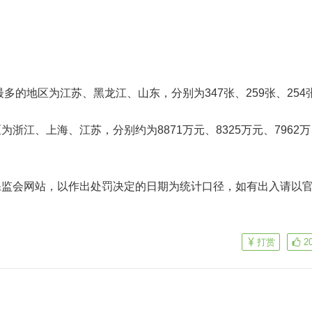
最多的地区为江苏、黑龙江、山东，分别为
347张、259张、254
为浙江、上海、江苏，分别约为
8871万元、8325万元、7962万
保监会网站
，
以作出处罚决定的日期为统计口径
，如有出入请以
打赏
2