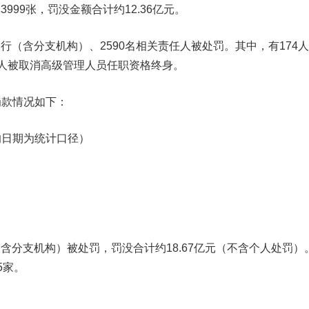
单
3999张
，罚没金额合计约
12.36亿元
。
银行（含分支机构）、
2590名
相关责任人被处罚。其中，有
1
74
人被取消高级管理人员任职资格终身。
款情况如下：
日期为统计口径）
（含分支机构）被处罚，罚没合计约18.67亿元（不含个人处罚）
5家
。