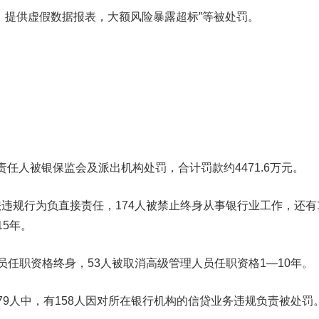
，提供虚假数据报表，大额风险暴露超标”等被处罚。
责任人被银保监会及派出机构处罚，合计罚款约
4471.6万元
。
违规行为负直接责任，
174人
被禁止终身从事银行业工作，还有
15年。
员任职资格终身，53人
被取消高级管理人员任职资格1—10年。
9人中，有
158人
因对所在银行机构的信贷业务违规负责被处罚