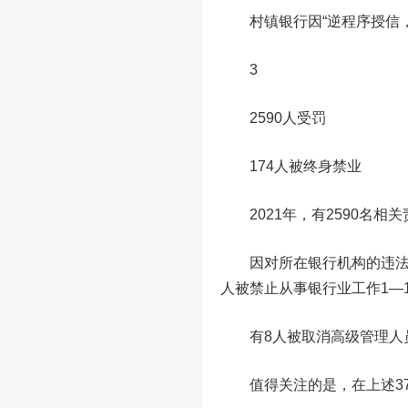
村镇银行
因“逆程序授信
3
2590人受罚
174人被终身禁业
2021年，有
2590
名相关
因对所在银行机构的违法
人
被禁止从事银行业工作1—
有
8人被取消高级管理人
值得关注的是，在上述37