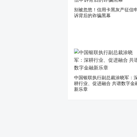
别被忽悠！信用卡黑灰产征信
诉背后的诈骗黑幕
中国银联执行副总裁涂晓军：
耕行业、促进融合 共谱数字金
新乐章