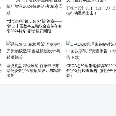
申
开挂？没门儿！《CFHD》
挂行动重拳出击！
“廿”念创新路，智享“新”篇章——
“第二十届数字金融联合宣传年智
享2024特别活动”精彩回顾
深
系统复盘 积极展望 百家银行齐
CFCA总经理朱钢解读2024
融
聚畅谈数字金融顶层设计与精准
数字银行调查报告（附报告
施策
载）