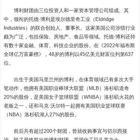
博利财团由三位投资人和一家资本管理公司组成。其
中，领衔的托德·博利是埃尔德里奇工业（Eldridge
Industries）的联合创始人、董事长。这家美国公司涉猎行业
颇为广泛，包括保险、房地产、食品等领域。托德·博利还持
有数十家金融、体育、科技企业的股份。在《2022年福布斯
全球亿万富豪榜》，48岁的博利以45亿美元财富位列第637
位。
出生于美国马里兰州的博利，在体育领域已有多次大手
笔动作，他拥有美国职业棒球大联盟（MLB）洛杉矶道奇
20%的股份，是美国女子篮球联盟（WNBA）洛杉矶火花的
老板之一，还和马克·沃尔特一起拥有美国职业篮球联赛
（NBA）洛杉矶湖人27%的股份。
前后共有超过200个财团，曾就收购事宜与切尔西接
洽。除了最终胜出的博利财团，英国化工巨头英力士