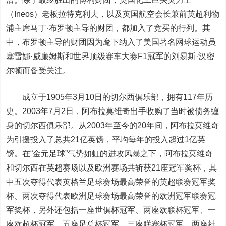
（Ineos）老板拉特克利夫，以及英国航空会长兼前英超利物
浦主席马丁·布罗顿主导的财团，都加入了竞买的行列。其
中，布罗顿主导的财团因为麾下纳入了美国著名网球运动员
塞雷娜·威廉姆斯和世界顶级赛车大赛F1冠军的刘易斯·汉密
尔顿而备受关注。
成立于1905年3月10日的切尔西俱乐部，拥有117年历
史。2003年7月2日，阿布拉莫维奇出手收购了当时被债务缠
身的切尔西俱乐部。从2003年至今的20年间，阿布拉莫维奇
为引援投入了总共21亿英镑，平均每年的投入超过1亿英
镑。在“金元足球”气势如虹的进攻风暴之下，阿布拉莫维奇
和切尔西在英超赛场以及欧洲赛场共斩获21座冠军奖杯，其
中五次夺得代表英格兰足球赛场最高荣誉的英超联赛冠军奖
杯、两次夺得代表欧洲足球赛场最高荣誉的欧洲冠军联赛冠
军奖杯，另外还包括一座世俱杯冠军、两座欧联杯冠军、一
座欧超杯冠军、五座足总杯冠军、三座联赛杯冠军、两座社