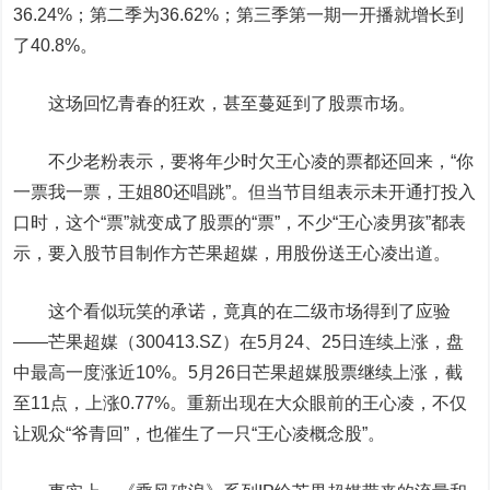
36.24%；第二季为36.62%；第三季第一期一开播就增长到
了40.8%。
这场回忆青春的狂欢，甚至蔓延到了股票市场。
不少老粉表示，要将年少时欠王心凌的票都还回来，“你
一票我一票，王姐80还唱跳”。但当节目组表示未开通打投入
口时，这个“票”就变成了股票的“票”，不少“王心凌男孩”都表
示，要入股节目制作方芒果超媒，用股份送王心凌出道。
这个看似玩笑的承诺，竟真的在二级市场得到了应验
——芒果超媒（300413.SZ）在5月24、25日连续上涨，盘
中最高一度涨近10%。5月26日芒果超媒股票继续上涨，截
至11点，上涨0.77%。重新出现在大众眼前的王心凌，不仅
让观众“爷青回”，也催生了一只“王心凌概念股”。