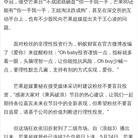
夺冠，做空芒果台”“不成团就砸盘”“你一手我一手，芒果80还
能有”“你一手我一手，王姐淘汰跌成狗”，甚至在深交所的互
动平台上，也有不少股民向芒果超媒提出关于王心凌的问
题。
面对粉丝的非理性投资行为，蚂蚁财富在官方微博改编
了《爱你》来提醒粉丝：“Oh baby投资谨慎一点，指标就多
看一眼，头脑理智一点，让你能抵抗风险，Oh buy少喊一
点，要理性默念几遍，支持有别的方式实现，爱你。”
芒果超媒董秘在接受媒体采访时建议粉丝不要盲目投
资，“感谢大家对《乘风破浪》节目的热心建议，让我们一起
期待各位嘉宾未来在节目中的全新表现，但希望粉丝不要盲
目追星，请基于公司的价值判断进行理性投资。”
但这场狂欢依旧折射到了二级市场。自《浪姐3》播出
以来，芒果超媒股价已连续2个交易日上涨。5月24日，芒果