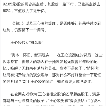
92.85元/股的历史高点后，其股价一路下行，已较高点跌去
60%，市值跌去了近千亿。
《浪姐》以及王心凌的爆红，是否能够让芒果持续吃到
红利，仍要留下一个问号。
王心凌拉动“概念股”
“资本、怀旧、鄙夷现实……在王心凌翻红的背后，这些
因素都有，但最大的动因在于她激发起无数曾经年轻的记
忆，唤醒了无数尚有梦想的灵魂。资本不是傻子，‘情怀’能
让尚有消费能力的观众埋单，那为什么不好好整合一下记忆
的碎片呢？”对于王心凌的翻红，知名影评人谭飞说道。
在被网友戏称为“王心凌概念股”的芒果超媒股吧，满屏
都是与王心凌有关的段子，“王心凌男孩”纷纷放话：“心凌不