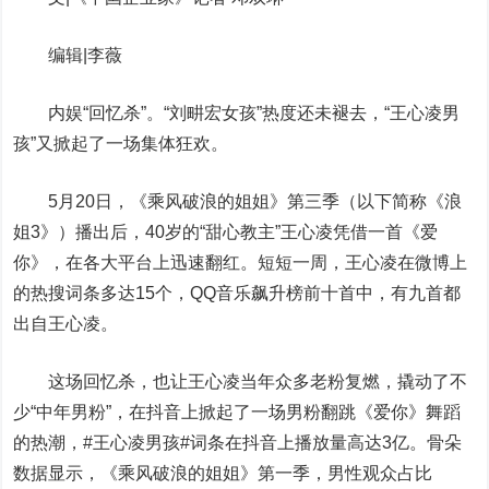
编辑|李薇
内娱“回忆杀”。“刘畊宏女孩”热度还未褪去，“王心凌男
孩”又掀起了一场集体狂欢。
5月20日，《乘风破浪的姐姐》第三季（以下简称《浪
姐3》）播出后，40岁的“甜心教主”王心凌凭借一首《爱
你》，在各大平台上迅速翻红。短短一周，王心凌在微博上
的热搜词条多达15个，QQ音乐飙升榜前十首中，有九首都
出自王心凌。
这场回忆杀，也让王心凌当年众多老粉复燃，撬动了不
少“中年男粉”，在抖音上掀起了一场男粉翻跳《爱你》舞蹈
的热潮，#王心凌男孩#词条在抖音上播放量高达3亿。骨朵
数据显示，《乘风破浪的姐姐》第一季，男性观众占比