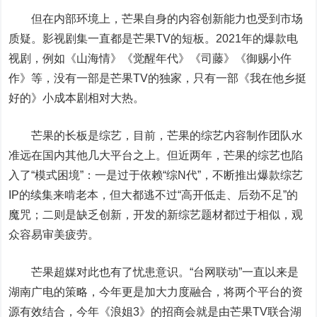
但在内部环境上，芒果自身的内容创新能力也受到市场
质疑。影视剧集一直都是芒果TV的短板。2021年的爆款电
视剧，例如《山海情》《觉醒年代》《司藤》《御赐小仵
作》等，没有一部是芒果TV的独家，只有一部《我在他乡挺
好的》小成本剧相对大热。
芒果的长板是综艺，目前，芒果的综艺内容制作团队水
准远在国内其他几大平台之上。但近两年，芒果的综艺也陷
入了“模式困境”：一是过于依赖“综N代”，不断推出爆款综艺
IP的续集来啃老本，但大都逃不过“高开低走、后劲不足”的
魔咒；二则是缺乏创新，开发的新综艺题材都过于相似，观
众容易审美疲劳。
芒果超媒对此也有了忧患意识。“台网联动”一直以来是
湖南广电的策略，今年更是加大力度融合，将两个平台的资
源有效结合，今年《浪姐3》的招商会就是由芒果TV联合湖