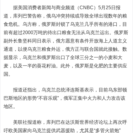
据美国消费者新闻与商业频道（CNBC）5月25日报
道，库列巴警告称，俄乌冲突持续或导致全球出现数年的粮
食危机。乌方称，俄罗斯封锁了乌克兰几乎所有的港口，目
前有超过2000万吨的待出口粮食无法从乌克兰运出。俄罗斯
副外长鲁坚科同日表示，俄方愿意有条件开放海上人道主义
通道，以便乌克兰粮食外运，俄方正与联合国就此接触。数
据显示，乌克兰和俄罗斯出口了全球三分之一的小麦和大
麦，以及一半的葵花籽油。此外，俄罗斯是化肥的主要供应
国。
报道还指出，乌克兰总统泽连斯基表示，目前乌东部顿
巴斯地区的形势“不容乐观”，俄军正集中火力和人力攻击该
地区。
美联社报道称，库列巴在达沃斯世界经济论坛上再次呼
吁欧美国家向乌克兰提供武器援助，尤其是“多管火箭炮”