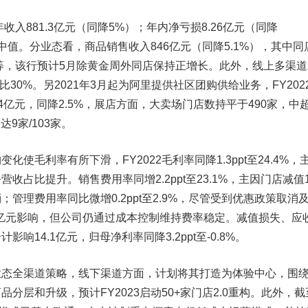
入881.3亿元（同降5%）；年内净亏损8.26亿元（同降
中值。分业态看，商品销售收入846亿元（同降5.1%），其中同
剧等，该行预计5月除黄金周外同店保持正增长。此外，线上多渠道
比30%。另2021年3月起为阿里提供社区团购供给业务，FY202
.4亿元，同降2.5%，展店方面，大卖场门店数持平于490家，中超
达9家/103家。
毛利率有所下滑，FY2022毛利率同降1.3ppt至24.4%，
占比提升。销售费用率同增2.2ppt至23.1%，主因门店减值10
管理费用率同比微增0.2ppt至2.9%，尽管受到优惠政策取消
3亿元影响，但公司仍通过成本控制维持费率稳定。减值损失、应
响14.1亿元，归母净利率同降3.2ppt至-0.8%。
全渠道策略，线下渠道方面，计划将其打造为体验中心，围
分层和升级，预计FY2023启动50+家门店2.0重构。此外，截