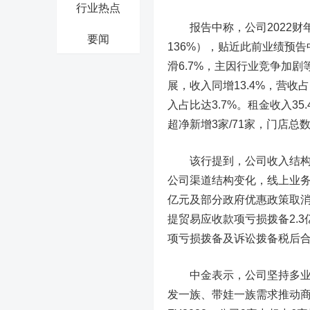
行业热点
报告中称，公司2022财年收
要闻
136%），贴近此前业绩预告
滑6.7%，主因行业竞争加
展，收入同增13.4%，营收占
入占比达3.7%。租金收入35
超净新增3家/71家，门店总数
该行提到，公司收入结构变化使
公司渠道结构变化，线上业务营收
亿元及部分政府优惠政策取消；
提贸易应收款项亏损拨备2.
项亏损拨备及诉讼拨备税后合计影
中金表示，公司坚持多业态
发一族、带娃一族需求推动商品