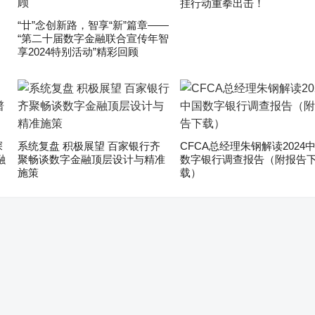
挂行动重拳出击！
“廿”念创新路，智享“新”篇章——
“第二十届数字金融联合宣传年智
享2024特别活动”精彩回顾
深
系统复盘 积极展望 百家银行齐
CFCA总经理朱钢解读2024
融
聚畅谈数字金融顶层设计与精准
数字银行调查报告（附报告
施策
载）