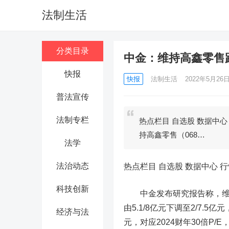
法制生活
分类目录
中金：维持高鑫零售跑
快报
快报
法制生活
2022年5月26日 
普法宣传
法制专栏
热点栏目 自选股 数据中
持高鑫零售（068…
法学
法治动态
热点栏目
自选股 数据中心 行
科技创新
中金发布研究报告称，维
由5.1/8亿元下调至2/7.
经济与法
元，对应2024财年30倍P/