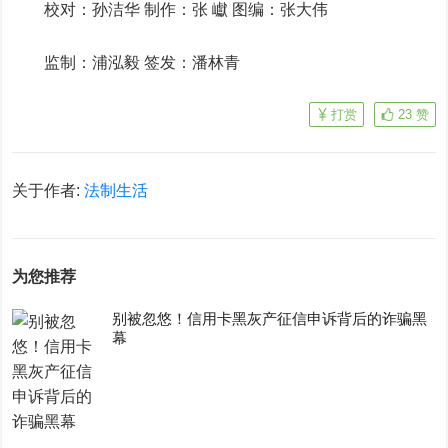
校对：孙洁华
制作：张 巘
图编：张大伟
监制：
浦泓毅
签发：
潘林青
打赏
23
赞
关于作者:
法制生活
为您推荐
别被忽悠！信用卡黑灰产征信申诉背后的诈骗黑
幕