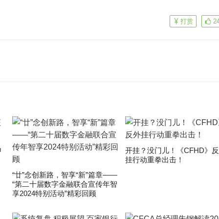
打赏
2
申
开挂？没门儿！《CFHD》
挂行动重拳出击！
“廿”念创新路，智享“新”篇章——
“第二十届数字金融联合宣传年智
享2024特别活动”精彩回顾