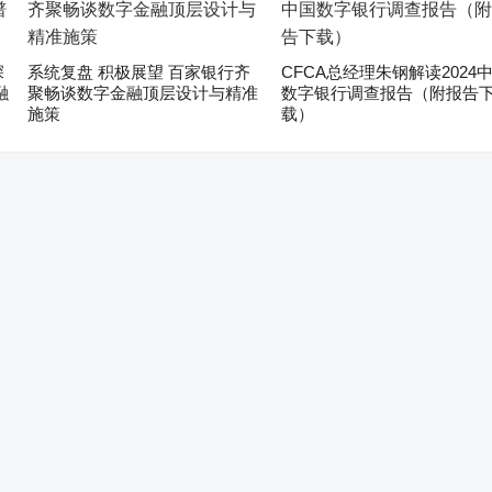
深
系统复盘 积极展望 百家银行齐
CFCA总经理朱钢解读2024
融
聚畅谈数字金融顶层设计与精准
数字银行调查报告（附报告
施策
载）