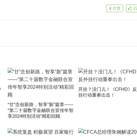
打赏
2
申
开挂？没门儿！《CFHD》
挂行动重拳出击！
“廿”念创新路，智享“新”篇章——
“第二十届数字金融联合宣传年智
享2024特别活动”精彩回顾