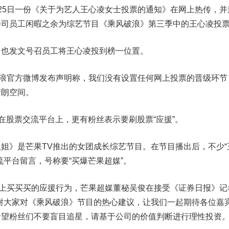
5日一份《关于为艺人王心凌女士投票的通知》在网上热传，并
公司员工闲暇之余为综艺节目《乘风破浪》第三季中的王心凌投
发文号召员工将王心凌投到榜一位置。
浪官方微博发布声明称，
我们没有设置任何网上投票的晋级环节
清朗空间
。
前在股票交流平台上，更有粉丝表示要刷股票“应援”。
姐》是芒果TV推出的女团成长综艺节目。在
节目播出后，不少“
流平台留言，号称要
“买爆芒果超媒”。
买买买的应援行为，芒果超媒董秘吴俊在接受《证券日报》记
谢大家对《乘风破浪》节目的热心建议，让我们一起期待各位嘉
望粉丝们不要盲目追星，请基于公司的价值判断进行理性投资。