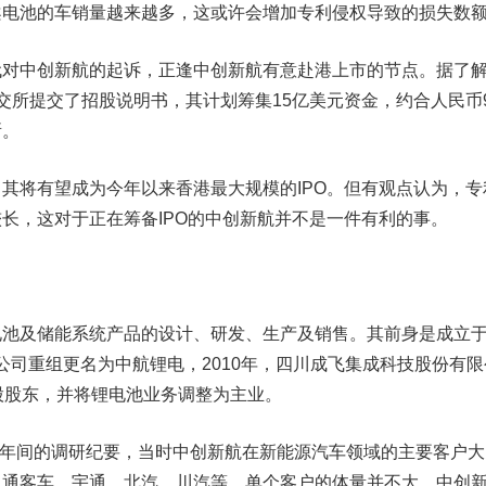
案电池的车销量越来越多，这或许会增加专利侵权导致的损失数
代对中创新航的起诉，正逢中创新航有意赴港上市的节点。
据了
交所提交了招股说明书，其计划筹集15亿美元资金，约合人民币9
所。
将有望成为今年以来香港最大规模的IPO。但有观点认为，专
长，这对于正在筹备IPO的中创新航并不是一件有利的事。
及储能系统产品的设计、研发、生产及销售。其前身是成立
年公司重组更名为中航锂电，2010年，四川
成飞集成
科技股份有限
股股东，并将锂电池业务调整为主业。
15年间的调研纪要，当时中创新航在新能源汽车领域的主要客户大
中通客车
、宇通、北汽、川汽等，单个客户的体量并不大，中创