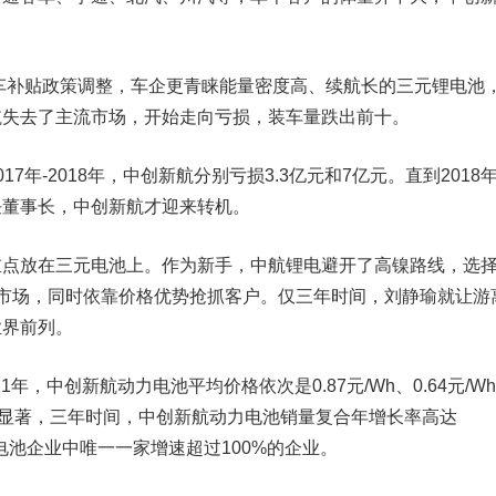
车补贴政策调整，车企更青睐能量密度高、续航长的三元锂电池
航失去了主流市场，开始走向亏损，装车量跌出前十。
17年-2018年，中创新航分别亏损3.3亿元和7亿元。
直到2018
任董事长，中创新航才迎来转机。
放在三元电池上。作为新手，中航锂电避开了高镍路线，选
打入市场，同时依靠价格优势抢抓客户。仅三年时间，刘静瑜就让游
业界前列。
年，中创新航动力电池平均价格依次是0.87元/Wh、0.64元/W
略效果显著，三年时间，中创新航动力电池销量复合年增长率高达
力电池企业中唯一一家增速超过100%的企业。