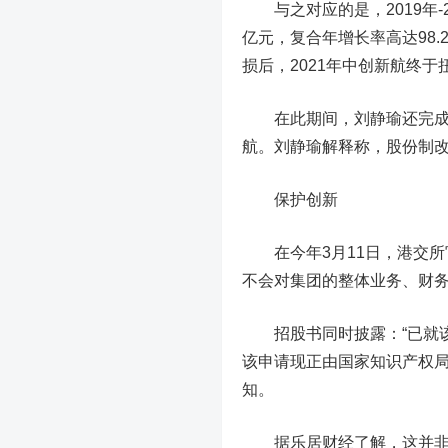
与之对应的是，2019年-20
亿元，复合年增长率高达98.28
损后，2021年中创新航终于
在此期间，刘静瑜还完成了公
航。刘静瑜解释称，股份制
保护创新
在今年3月11日，港交所
不会对集团的整体业务、财
招股书同时披露：“已就该
该申请现正由国家知识产权局
知。
据乐居财经了解，
这并