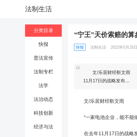
法制生活
分类目录
“宁王”天价索赔的算
快报
快报
法制生活
2022年5月25日 
普法宣传
法制专栏
文/乐居财经靳文雨 “
11月17日的战略发布…
法学
法治动态
文/乐居财经靳文雨
科技创新
“一家电池企业，能不能做
经济与法
在去年11月17日的战略