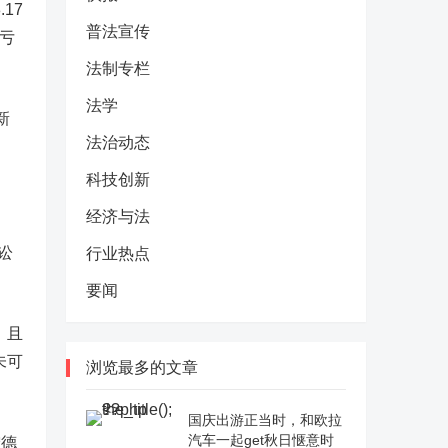
17
普法宣传
续亏
法制专栏
法学
新
法治动态
科技创新
经济与法
讼
行业热点
要闻
，且
未可
浏览最多的文章
国庆出游正当时，和欧拉
汽车一起get秋日惬意时
宁德