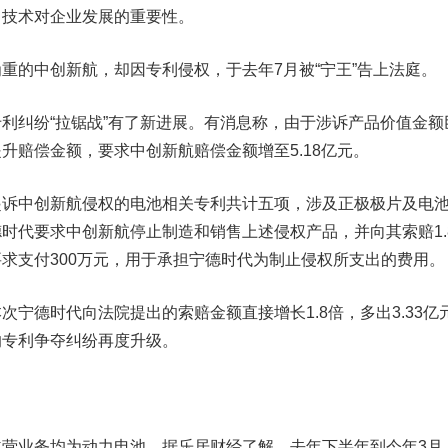
了技术对企业发展的重要性。
的中创新航，却因专利侵权，于去年7月被“宁王”告上法庭。
利纠纷“拉锯战”有了新进展。有消息称，
由于涉诉产品价值金额
升赔偿金额，要求中创新航赔偿金额增至5.18亿元。
中创新航侵权的电池相关专利共计五项，涉及正极极片及电
时代要求中创新航停止制造和销售上述侵权产品，并向其索赔1.
求支付300万元，用于承担宁德时代为制止侵权所支出的费用。
德时代向法院提出的索赔金额直接增长1.8倍，多出3.33亿
的专利争夺纠纷再度升级。
业务均为动力电池。据乐居财经了解，去年下半年到今年3月