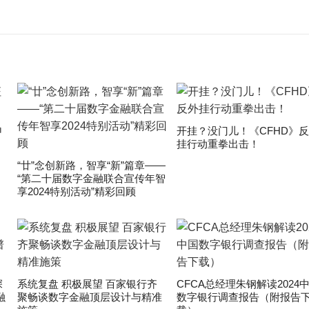
申
开挂？没门儿！《CFHD》
挂行动重拳出击！
“廿”念创新路，智享“新”篇章——
“第二十届数字金融联合宣传年智
享2024特别活动”精彩回顾
深
系统复盘 积极展望 百家银行齐
CFCA总经理朱钢解读2024
融
聚畅谈数字金融顶层设计与精准
数字银行调查报告（附报告