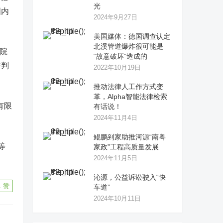
光
国内
2024年9月27日
美国媒体：德国调查认定
北溪管道爆炸很可能是
院
“故意破坏”造成的
并判
2022年10月19日
推动法律人工作方式变
革，Alpha智能法律检索
有限
有话说！
2024年11月4日
鲲鹏到家助推河源“南粤
等
家政”工程高质量发展
2024年11月5日
沁源，公益诉讼驶入“快
1
赞
车道”
2024年10月11日