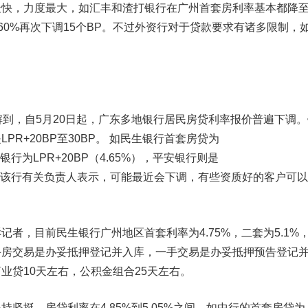
，力度最大，如汇丰和渣打银行在广州首套房利率基本都降
4.60%再次下调15个BP。不过外资行对于贷款要求有诸多限制，
到，自5月20日起，广东多地银行居民房贷利率报价普遍下调。
R+20BP至30BP。 如
民生银行
首套房贷为
发银行为LPR+20BP（4.65%），
平安银行
则是
），不过该行有关负责人表示，可能最近会下调，有些资质好的客户可
，目前民生银行广州地区首套利率为4.75%，二套为5.1%
手房交易是办妥抵押登记并入库，一手交易是办妥抵押预告登记
业贷10天左右，公积金组合25天左右。
挺，房贷利率在4.85%到5.05%之间，如中行的首套房贷为