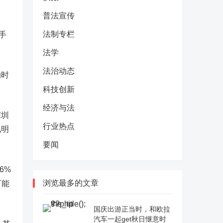
普法宣传
法制专栏
手
法学
法治动态
纳时
科技创新
经济与法
深圳
行业热点
见明
要闻
6%
浏览最多的文章
可能
国庆出游正当时，和欧拉
汽车一起get秋日惬意时