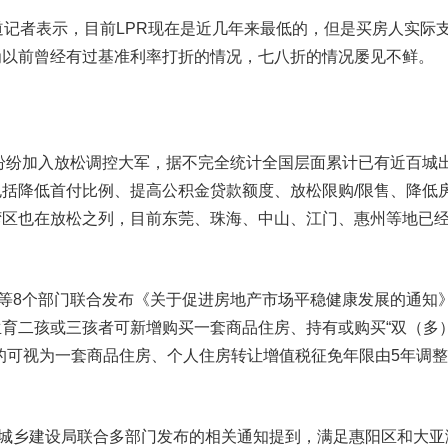
记者表示，目前LPR现在是近几年来最低的，但是买房人实际
为以前曾经有过基准利率打折的情况，七八折的情况屡见不鲜。
纷纷加入放松调控大军，据不完全统计全国层面累计已有近百城
括降低首付比例、提高公积金贷款额度、放松限购/限售、降低
湾区也在放松之列，目前东莞、珠海、中山、江门、惠州等地已
等8个部门联合发布《关于促进房地产市场平稳健康发展的通知
育二孩或三孩者可新增购买一套商品住房、持有或购买“双（多
的可视为一套商品住房、个人住房转让增值税征免年限由5年调整
城乡建设局联合多部门发布的相关通知提到，满足惠阳区和大亚