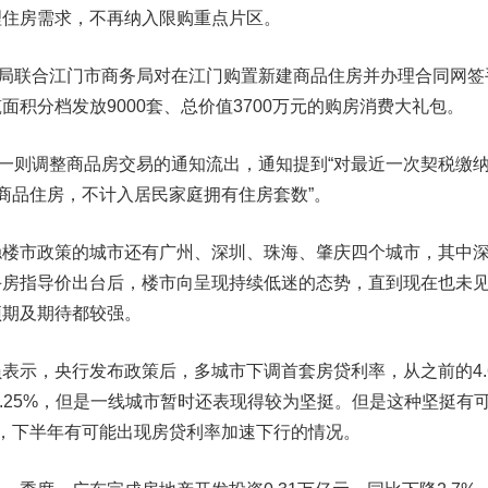
理住房需求，不再纳入限购重点片区。
局联合江门市商务局对在江门购置新建商品住房并办理合同网签
积分档发放9000套、总价值3700万元的购房消费大礼包。
一则调整商品房交易的通知流出，通知提到“对最近一次契税缴
商品住房，不计入居民家庭拥有住房套数”。
市政策的城市还有广州、深圳、珠海、肇庆四个城市，其中
手房指导价出台后，楼市向呈现持续低迷的态势，直到现在也未
预期及期待都较强。
示，央行发布政策后，多城市下调首套房贷利率，从之前的4.
4.25%，但是一线城市暂时还表现得较为坚挺。但是这种坚挺有
，下半年有可能出现房贷利率加速下行的情况。