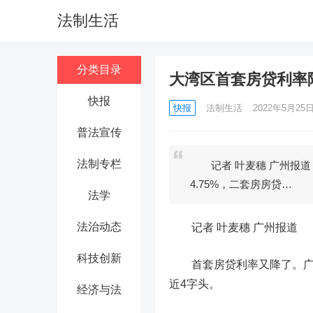
法制生活
分类目录
大湾区首套房贷利率降了
快报
快报
法制生活
2022年5月25日 
普法宣传
法制专栏
记者 叶麦穗 广州报道
4.75%，二套房房贷…
法学
法治动态
记者 叶麦穗 广州报道
科技创新
首套房贷利率又降了。广州
近4字头。
经济与法