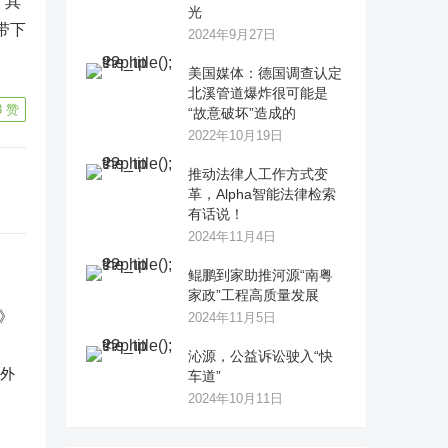
。其
光
带下
2024年9月27日
美国媒体：德国调查认定
北溪管道爆炸很可能是
8
赞
“故意破坏”造成的
2022年10月19日
推动法律人工作方式变
革，Alpha智能法律检索
有话说！
2024年11月4日
鲲鹏到家助推河源“南粤
家政”工程高质量发展
2024年11月5日
沁源，公益诉讼驶入“快
反外
车道”
2024年10月11日