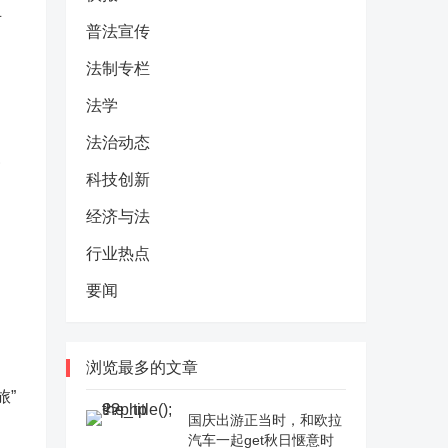
可
普法宣传
法制专栏
法学
法治动态
慢
科技创新
经济与法
行业热点
要闻
浏览最多的文章
旅”
国庆出游正当时，和欧拉
汽车一起get秋日惬意时