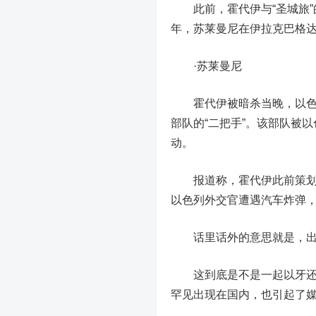
此前，霍代
伊
与“圣城旅
年，苏莱曼尼在伊拉克巴格
·
苏莱曼尼
霍代
伊
被暗杀当晚，以色
部队的“二把手”。
该部队被以
动。
报道称，霍代
伊
此前策划
以色列外交官遭遇汽车炸弹
话里话外的意思就是，出
这到底是不是一起以牙还牙
罕见出现在国内，也引起了