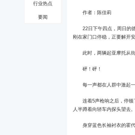
行业热点
作者：陈佳莉
要闻
22日
下午四点，周日的
刚在家门口停稳，正要解开
此时，两辆起亚摩托从街
砰！
砰！
每一声都在人群中激起一阵
连着5声枪响之后，停顿
人半蹲着向轿车内探头望去
身穿蓝色长袖衬衣的霍