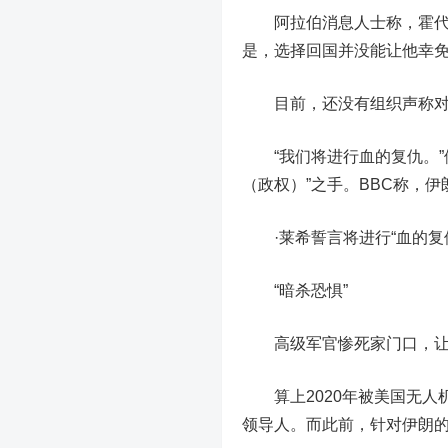
阿拉伯消息人士称，霍
是，选择回国并没能让他幸
目前，还没有组织声称对这
“我们将进行血的复仇。
（政权）”之手。
BBC称，
·
莱希誓言将进行“血的复
“暗杀恐惧”
高级军官惨死家门口，让此
算上2020年被美国无人
领导人。
而此前，针对伊朗