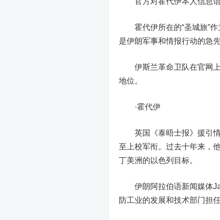
官方对霍代
伊
本人信息
霍代
伊
所在的“圣城旅”
是伊朗军事和情报行动的急
伊斯兰革命卫队在官网上
地位。
·
霍代伊
英国《泰晤士报》援引
至上校军衔。
过去十年来，他
丁美洲的以色列目标。
伊朗阿拉伯语新闻媒体Jad
防工业的发展和技术部门担