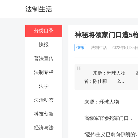
法制生活
分类目录
神秘将领家门口遭5
快报
快报
法制生活
2022年5月25日 
普法宣传
法制专栏
来源：环球人物 高级
者：陈佳莉 2…
法学
法治动态
来源：环球人物
科技创新
高级军官惨死家门口，
经济与法
“恐怖主义已刺向伊朗的‘心