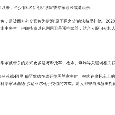
年以来，至少有6名伊朗科学家或专家遇袭或遭暗杀。
象，是被西方外交官称为伊朗“原子弹之父”的
法赫里扎德
。2020
袭击中丧生，伊朗指责以色列用卫星遥控武器，结合人脸识别和
家被暗杀的方式更多是与摩托车、枪杀、爆炸等关键词相关
专家马苏德·阿里·穆罕默德在离开德黑兰家中时，被绑在摩托车上
科学家马基德·沙赫亚尔死于类似的方式。
两人都曾与法赫里扎