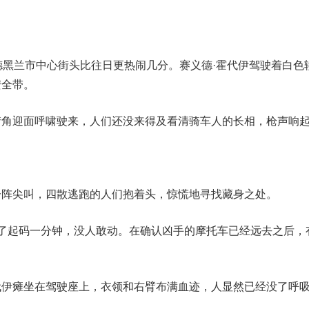
德黑兰市中心街头比往日更热闹几分。赛义德·霍代伊驾驶着白色
安全带。
角
迎面
呼啸驶来，人们还没来得及看清骑车人的长相，枪声响
尖叫，四散逃跑的人们抱着头，惊慌地寻找藏身之处。
了起码一分钟，没人敢动。
在确认凶手的摩托车已经远去之后，
。
代
伊
瘫坐在驾驶座上，衣领和右臂布满血迹，人显然已经没了呼