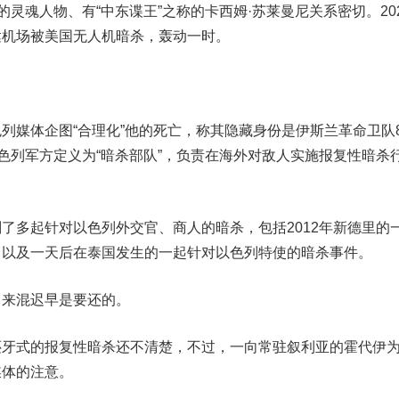
”的灵魂人物、有“中东谍王”之称的
卡西姆·苏莱曼尼
关系密切。20
达机场被美国无人机暗杀，轰动一时。
列媒体企图“合理化”他的死亡，称其隐藏身份是伊斯兰革命卫队8
色列军方定义为“暗杀部队”，负责在海外对敌人实施报复性暗杀
了多起针对以色列外交官、商人的暗杀，包括2012年新德里的
，以及一天后在泰国发生的一起针对以色列特使的暗杀事件。
来混迟早是要还的。
式的报复性暗杀还不清楚，不过，一向常驻叙利亚的霍代
伊
媒体的注意。