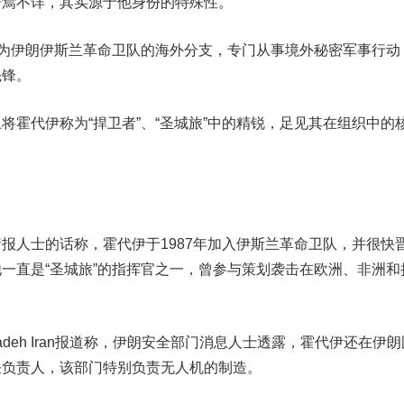
语焉不详，其实源于他身份的特殊性。
作为伊朗伊斯兰革命卫队的海外分支，
专门从事境外秘密军事行动
先锋
。
将霍代
伊
称为“捍卫者”、“圣城旅”中的精锐，足见其在组织中的
情报人士的话称，
霍代
伊
于1987年加入伊斯兰革命卫队，并很快
一直是“圣城旅”的指挥官之一，曾参与策划袭击在欧洲、非洲和
eh Iran报道称，伊朗安全部门消息人士透露，霍代伊还在伊朗
任负责人，该部门特别负责无人机的制造。