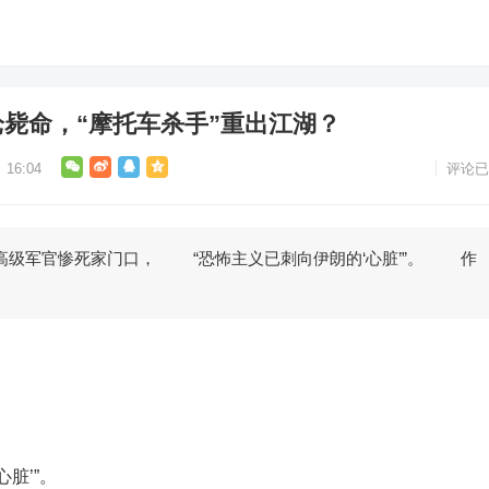
枪毙命，“摩托车杀手”重出江湖？
16:04
评论已
军官惨死家门口， “恐怖主义已刺向伊朗的‘心脏’”。 作
脏’”。