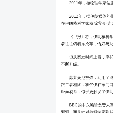
2011年，核物理学家达里
2012年，据伊朗媒体的
在伊朗核科学家穆斯塔法·艾
《卫报》称，伊朗核科学家
者往往骑着摩托车，恰好与
但从案发时间上看，摩托车
不断升级。
苏莱曼尼被炸，动用了3
跟二者相比，霍代
伊
在家门
轻而易举，似乎更触发了伊
BBC的中东编辑负责人
漏洞。
而从针对核科学家到