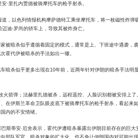
安·里扎内贾德被骑摩托车的枪手射杀。
报道，以色列情报机构摩萨德特工乘坐摩托车，将一枚磁性炸弹
哈迈迪-罗尚的轿车上，导致其被炸身亡。
被暗杀似乎遵循着固定的模式，通常是上、下班途中遇袭，
此次霍代
伊
被暗杀的手法如出一辙。
暗杀似乎更多出现在10年前，近两年针对伊朗的暗杀手法明
枚火箭弹；
法赫里扎德被杀，远程遥控、人脸识别都被安排上了
口、在伊斯兰革命卫队眼皮底下被骑摩托车的枪手射杀，看起来
朗国内的不安情绪。
塞巴斯蒂安·厄舍表示，霍代
伊
遭暗杀暴露出伊朗目前存在的巨大
转向部队军官，暗杀对象的扩大化，也不免让伊朗国内对可能出