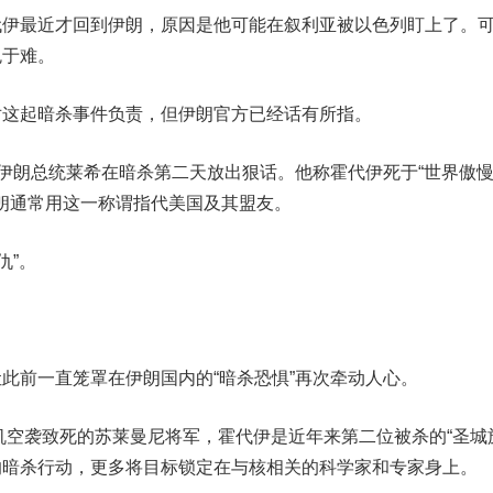
代
伊
最近才回到伊朗，原因是他可能在叙利亚被以色列盯上了。
免于难。
起暗杀事件负责，但伊朗官方已经话有所指。
”伊朗总统莱希在暗杀第二天放出狠话。
他称霍代
伊
死于“世界傲
伊朗通常用这一称谓指代美国及其盟友。
仇”。
前一直笼罩在伊朗国内的“暗杀恐惧”再次牵动人心。
机空袭致死的
苏莱曼尼将军，霍代
伊
是近年来第二位被杀的“圣城
的暗杀行动，更多将目标锁定在与核相关的科学家和专家身上。