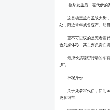
·
枪杀发生后，霍代伊的
这是德黑兰市圣战大街
处，附近常年戒备森严。
明
更不可思议的是死者霍
色列媒体称，其主要负责在
最擅长搞秘密行动的军
脏”。
神秘身份
关于死者霍代伊，伊朗国家
更多细节。