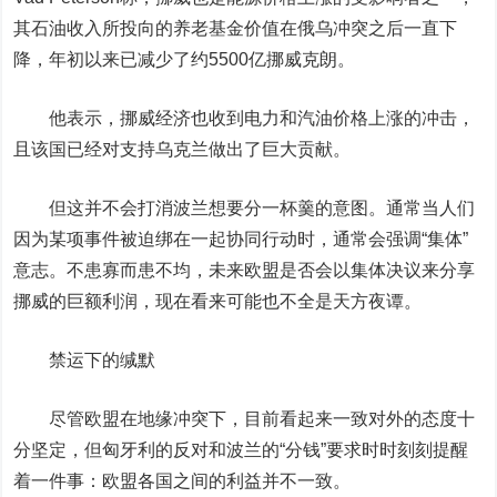
其石油收入所投向的养老基
金价
值在俄乌冲突之后一直下
降，年初以来已减少了约5500亿挪威克朗。
他表示，挪威经济也收到电力和汽油价格上涨的冲击，
且该国已经对支持乌克兰做出了巨大贡献。
但这并不会打消波兰想要分一杯羹的意图。通常当人们
因为某项事件被迫绑在一起协同行动时，通常会强调“集体”
意志。不患寡而患不均，未来欧盟是否会以集体决议来分享
挪威的巨额利润，现在看来可能也不全是天方夜谭。
禁运下的缄默
尽管欧盟在地缘冲突下，目前看起来一致对外的态度十
分坚定，但匈牙利的反对和波兰的“分钱”要求时时刻刻提醒
着一件事：欧盟各国之间的利益并不一致。