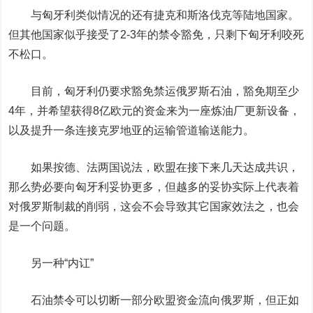
与匈牙利类似情况的还有捷克和斯洛伐克等陆地国家。
但其他国家似乎接受了2-3年的禁令豁免，只剩下匈牙利咬死
不松口。
目前，匈牙利仍要求豁免禁运俄罗斯石油，豁免期至少
4年，并希望获得8亿欧元的资金来为一座炼油厂更新设备，
以及提升一条连接克罗地亚的运输管道输送能力。
如果按德、法两国说法，欧盟在接下来几天达成共识，
那么势必要向匈牙利妥协更多，但越多的妥协实际上代表着
对俄罗斯制裁的削弱，这会不会导致其它国家效法之，也会
是一个问题。
另一种“内讧”
石油禁令可以切断一部分欧盟资金流向俄罗斯，但正如