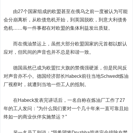
由27个国家组成的欧盟甚至在俄乌之前一度被认为可能
会分崩离析，从欧债危机开始，到英国脱欧，到意大利债务
危机……每一件事都在对欧盟的集体利益发出质疑。
而在俄油禁运上，虽然大部分欧盟国家的元首都以默认
应对，但民间的声音也并不总是和谐一致。
德国虽然已成为欧盟扛大旗的禁俄强硬派，但是民间反
对声音亦不小。德国经济部长Habeck前往当地Schwedt炼油
厂视察时，就遭到当地一些工人的抵制。
在Habeck发表完讲话后，一名自称在炼油厂工作了27
年的工人发问：”为什么我们要对一个几十年来一直可靠且始
终如一的商业伙伴实施禁运？”
另一名员工则说：“我希望将Druzhba管道完全排除在禁