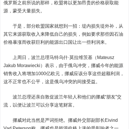
俄罗斯之前所说的那样，欧盟将以更加昂贵的价格获取能
源，蒙受大量损失。
于是，部分欧盟国家就想到一招：堤内损失堤外补，从
其它来源获取收入来降低自己的损失，例如要求那些因石油
价格暴涨而收获巨利的能源出口国让出一些利润来。
上周日，波兰总理马特乌什·莫拉维茨基（Mateusz
Jakub Morawiecki）表示，由于俄乌冲突，挪威今年的能源
销售收入将增加1000亿欧元，挪威应该分享这些超额利润，
这不正常也不公平，这是俄乌冲突的间接受益。
波兰总理还亲自敦促波兰年轻人和他们的挪威“朋友”交
流，以便让波兰可以分享这笔财富。
挪威对此当然是严词拒绝。挪威外交部副部长Eivind
Vad Peterson称，挪威也是能源价格上涨的受影响者之一，