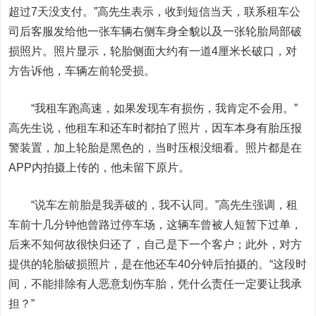
超过7天没支付。”高先生表示，收到短信当天，联系租车公
司后客服发给他一张车辆右侧车身全貌以及一张轮胎局部破
损照片。照片显示，轮胎侧面大约有一道4厘米长破口，对
方告诉他，车辆左前轮受损。
“我租车跑高速，如果发现车有损伤，我肯定不会用。”
高先生说，他租车和还车时都拍了照片，因车本身有胎压报
警装置，加上轮胎是黑色的，当时压根没细看。照片都是在
APP内拍摄上传的，他未留下原片。
“说车左前胎是我弄破的，我不认同。”高先生强调，租
车前十几分钟他曾路过停车场，这辆车曾被人短暂下过单，
后来不知何故很快归还了，自己是下一个客户；此外，对方
提供的轮胎破损照片，是在他还车40分钟后拍摄的。“这段时
间，不能排除有人恶意划伤车胎，凭什么责任一定要让我承
担？”