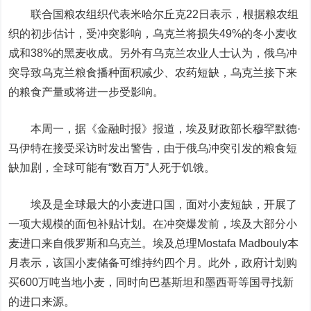
联合国粮农组织代表米哈尔丘克22日表示，根据粮农组
织的初步估计，受冲突影响，乌克兰将损失49%的冬小麦收
成和38%的黑麦收成。另外有乌克兰农业人士认为，俄乌冲
突导致乌克兰粮食播种面积减少、农药短缺，乌克兰接下来
的粮食产量或将进一步受影响。
本周一，据《金融时报》报道，埃及财政部长穆罕默德·
马伊特在接受采访时发出警告，由于俄乌冲突引发的粮食短
缺加剧，全球可能有“数百万”人死于饥饿。
埃及是全球最大的小麦进口国，面对小麦短缺，开展了
一项大规模的面包补贴计划。在冲突爆发前，埃及大部分小
麦进口来自俄罗斯和乌克兰。埃及总理Mostafa Madbouly本
月表示，该国小麦储备可维持约四个月。此外，政府计划购
买600万吨当地小麦，同时向巴基斯坦和墨西哥等国寻找新
的进口来源。