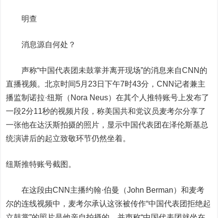
明查
消息源自何处？
声称“中国代表团未鼓掌并离开现场”的消息来自CNN的
直播视频。北京时间5月23日下午7时43分，CNN记者兼主
播监制诺拉·纽斯（Nora Neus）在其个人推特账号上发布了
一段2分11秒的视频片段，称美国共和党议员麦考尔分享了
一张他在达沃斯拍摄的照片，显示中国代表团在泽伦斯基总
统演讲后的起立致敬环节仍然坐着。
纽斯推特账号截图。
在这段由CNN主播约翰·伯曼（John Berman）和麦考
尔的连线视频中，麦考尔承认这张被传作“中国代表团拒绝起
立鼓掌”的照片是他亲自拍摄的，并声称“中国代表团就坐在